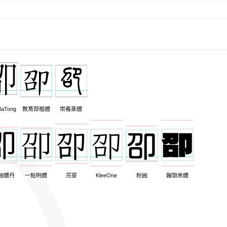
aTong
教育部楷體
崇羲篆體
圓體丹
一點明體
芫荽
KleeOne
粉圓
饅頭黑體