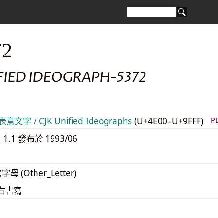
72
FIED IDEOGRAPH-5372
意文字 / CJK Unified Ideographs
(U+4E00–U+9FFF)
P
e 1.1 發布於 1993/06
字母 (Other_Letter)
至右書寫