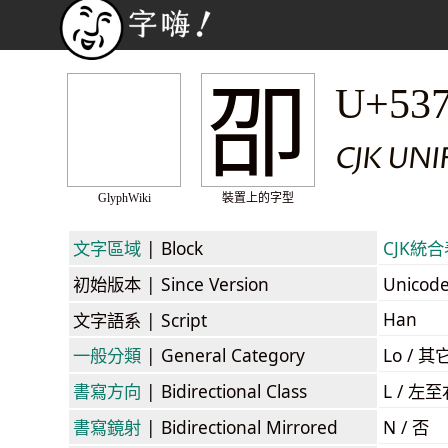
卲
U+53
CJK UNI
GlyphWiki
裝置上的字型
文字區域
| Block
CJK統合表
初始版本
| Since Version
Unicod
Han
文字語系
| Script
一般分類
| General Category
Lo / 其它
書寫方向
| Bidirectional Class
L / 左
書寫鏡射
| Bidirectional Mirrored
N / 否