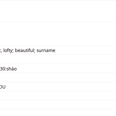
, lofty; beautiful; surname
30:shào
JOU