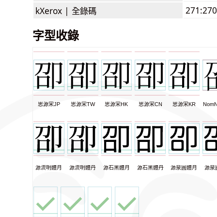
271:270
kXerox |
全錄碼
字型收錄
思源宋JP
思源宋TW
思源宋HK
思源宋CN
思源宋KR
NomN
源流明體月
源流明體丹
源石黑體月
源石黑體丹
源泉圓體月
源泉