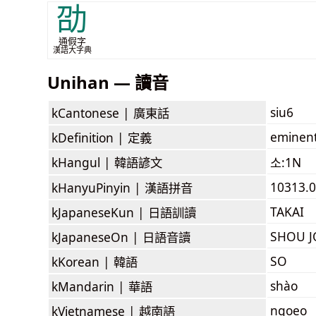
劭
通假字
漢語大字典
Unihan — 讀音
siu6
kCantonese |
廣東話
eminent
kDefinition |
定義
kHangul |
韓語諺文
소:1N
10313.0
kHanyuPinyin |
漢語拼音
TAKAI
kJapaneseKun |
日語訓讀
SHOU 
kJapaneseOn |
日語音讀
SO
kKorean |
韓語
shào
kMandarin |
華語
ngoẹo
kVietnamese |
越南語