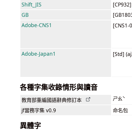
Shift_JIS
[CP932
GB
[GB180
Adobe-CNS1
[CNS1-
Adobe-Japan1
[Std] (a
各種字集收錄情形與讀音
ㄕㄠˋ
教育部
重編國語辭典
修訂本
jf當務字集
v0.9
命名包
異體字