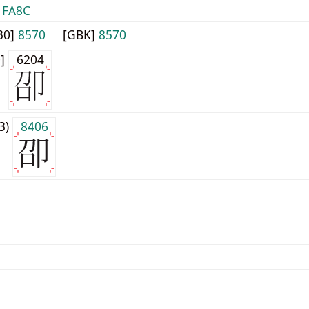
]
FA8C
30]
8570
[GBK]
8570
0]
6204
j3)
8406