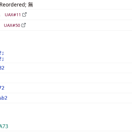
_Reordered; 無
形
UAX#11
立
UAX#50
2;
2;
B2
72
%b2
A73