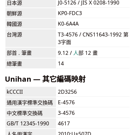
J0-5126 / JIS X 0208-1990
日本源
KP0-FDC3
朝鮮源
K0-6A4A
韓國源
台灣源
T3-4576 / CNS11643-1992 第
3字面
部首 . 筆畫
9.12 /
⼈
部 12 畫
14
總筆畫
Unihan — 其它編碼映射
kCCCII
2D3256
E-4576
通用漢字標準交換碼
3-4576
中文標準交換碼
GB/T 12345-1990
4617
2010:U+507D
人名用漢字