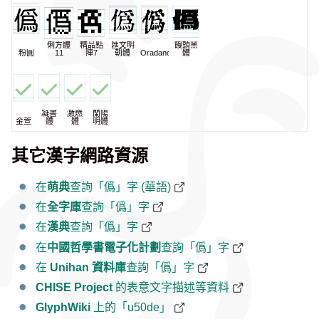
俐方體
精品點
匯文明
饅頭黑
粉圓
11
陣7
朝體
Oradano
體
凝書
激燃
蘭陽
金萱
體
體
明體
其它漢字網路資源
在
萌典
查詢「僞」字 (華語)
在
全字庫
查詢「僞」字
在
漢典
查詢「僞」字
在
中國哲學書電子化計劃
查詢「僞」字
在
Unihan 資料庫
查詢「僞」字
CHISE Project
的表意文字描述等資料
GlyphWiki
上的「u50de」