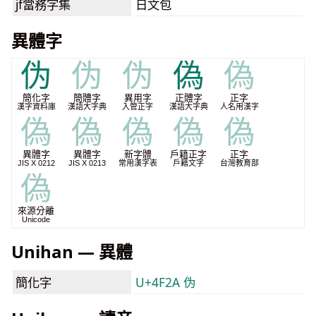
jf當務字集
日文包
異體字
伪
伪
伪
偽
偽
簡化字
簡體字
異用字
正體字
正字
漢字資料庫
漢語大字典
入管正字
漢語大字典
人名用漢字
偽
偽
偽
偽
偽
異體字
異體字
新字體
戶籍正字
正字
JIS X 0212
JIS X 0213
常用漢字表
戶籍文字
台灣教育部
偽
來源分離
Unicode
Unihan — 異體
簡化字
U+4F2A 伪