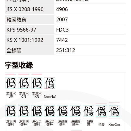
JIS X 0208-1990
4906
2007
韓國教育
KPS 9566-97
FDC3
KS X 1001:1992
7442
251:312
全錄碼
字型收錄
思源宋
思源宋
思源宋
JP
CN
KR
NomNaTong
源流明
源流明
源石黑
源石黑
源泉圓
源泉圓
一點明
體月
體丹
體月
體丹
體月
體丹
體
芫荽
KleeOne