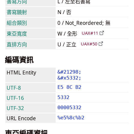
書寫方向
L / 左至右書寫
書寫鏡射
N / 否
組合類別
0 / Not_Reordered; 無
東亞寬度
W / 全形
UAX#11
直排方向
U / 正立
UAX#50
編碼資訊
HTML Entity
&#21298;
&#x5332;
UTF-8
E5 8C B2
UTF-16
5332
UTF-32
00005332
URL Encode
%e5%8c%b2
東亞編碼資訊