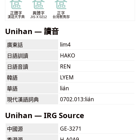
奩
奩
奩
正體字
異體字
正字
漢語大字典
JIS X 0212
台灣教育部
Unihan — 讀音
lim4
廣東話
HAKO
日語訓讀
REN
日語音讀
LYEM
韓語
lián
華語
0702.013:lián
現代漢語詞典
Unihan — IRG Source
GE-3271
中國源
H-A0A9
香港源