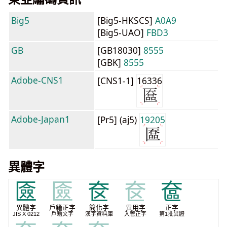
Big5
[Big5-HKSCS]
A0A9
[Big5-UAO]
FBD3
GB
[GB18030]
8555
[GBK]
8555
Adobe-CNS1
[CNS1-1]
16336
Adobe-Japan1
[Pr5] (aj5)
19205
異體字
匳
匳
奁
奁
奩
異體字
戶籍正字
簡化字
異用字
正字
JIS X 0212
戶籍文字
漢字資料庫
入管正字
第1批異體