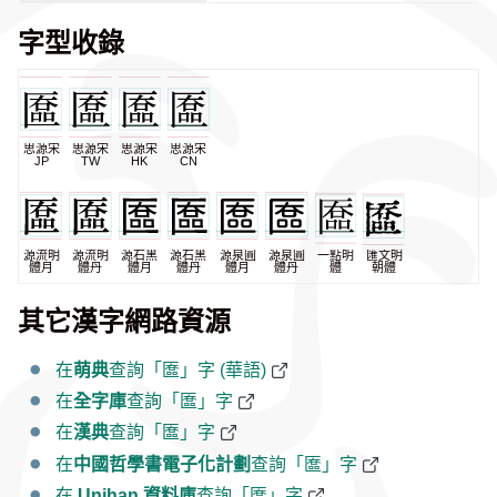
字型收錄
思源宋
思源宋
思源宋
思源宋
JP
TW
HK
CN
源流明
源流明
源石黑
源石黑
源泉圓
源泉圓
一點明
匯文明
體月
體丹
體月
體丹
體月
體丹
體
朝體
其它漢字網路資源
在
萌典
查詢「匲」字 (華語)
在
全字庫
查詢「匲」字
在
漢典
查詢「匲」字
在
中國哲學書電子化計劃
查詢「匲」字
在
Unihan 資料庫
查詢「匲」字