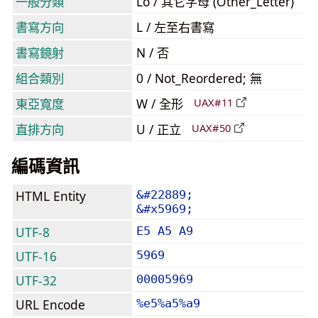
一般分類
Lo / 其它字母 (Other_Letter)
書寫方向
L / 左至右書寫
書寫鏡射
N / 否
組合類別
0 / Not_Reordered; 無
東亞寬度
W / 全形
UAX#11
直排方向
U / 正立
UAX#50
編碼資訊
HTML Entity
&#22889;
&#x5969;
UTF-8
E5 A5 A9
UTF-16
5969
UTF-32
00005969
URL Encode
%e5%a5%a9