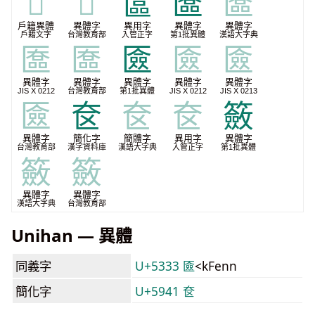
𨘰
𨘰
䆰
匲
匲
戶籍異體
異體字
異用字
異體字
異體字
戶籍文字
台灣教育部
入管正字
第1批異體
漢語大字典
匲
匲
匳
匳
匳
異體字
異體字
異體字
異體字
異體字
JIS X 0212
台灣教育部
第1批異體
JIS X 0212
JIS X 0213
匳
奁
奁
奁
籢
異體字
簡化字
簡體字
異用字
異體字
台灣教育部
漢字資料庫
漢語大字典
入管正字
第1批異體
籢
籢
異體字
異體字
漢語大字典
台灣教育部
Unihan — 異體
同義字
U+5333 匳
<kFenn
簡化字
U+5941 奁