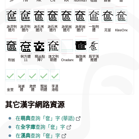
JP
TW
HK
CN
KR
NomNaTong
楷體
隸書
體
源流明
源流明
源石黑
源石黑
源泉圓
源泉圓
一點明
體月
體丹
體月
體丹
體月
體丹
體
芫荽
KleeOne
俐方體
精品點
匯文明
饅頭黑
辰宇落
粉圓
11
陣7
朝體
Oradano
體
雁體
凝書
激燃
蘭陽
李漢
金萱
體
體
明體
港楷
其它漢字網路資源
在
萌典
查詢「奩」字 (華語)
在
全字庫
查詢「奩」字
在
漢典
查詢「奩」字