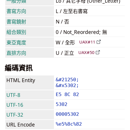
一般分類
Lo / 其它字母 (Other_Letter)
書寫方向
L / 左至右書寫
書寫鏡射
N / 否
組合類別
0 / Not_Reordered; 無
東亞寬度
W / 全形
UAX#11
直排方向
U / 正立
UAX#50
編碼資訊
HTML Entity
&#21250;
&#x5302;
UTF-8
E5 8C 82
UTF-16
5302
UTF-32
00005302
URL Encode
%e5%8c%82