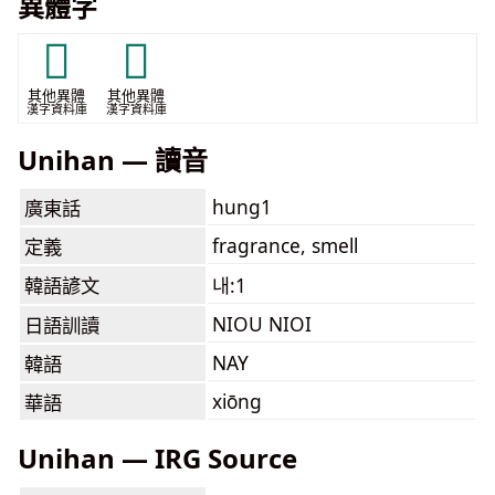
異體字
𪜩
𪜪
其他異體
其他異體
漢字資料庫
漢字資料庫
Unihan — 讀音
hung1
廣東話
fragrance, smell
定義
韓語諺文
내:1
NIOU NIOI
日語訓讀
NAY
韓語
xiōng
華語
Unihan — IRG Source