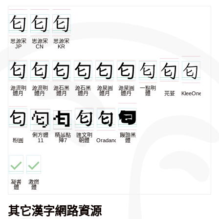
思源宋
思源宋
思源宋
JP
CN
KR
源流明
源流明
源石黑
源石黑
源泉圓
源泉圓
一點明
體月
體丹
體月
體丹
體月
體丹
體
芫荽
KleeOne
俐方體
精品點
匯文明
饅頭黑
粉圓
11
陣7
朝體
Oradano
體
凝書
激燃
體
體
其它漢字網路資源