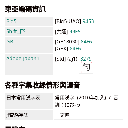
東亞編碼資訊
Big5
[Big5-UAO]
9453
Shift_JIS
[共通]
93F5
GB
[GB18030]
84F6
[GBK]
84F6
Adobe-Japan1
[Std] (aj1)
3279
各種字集收錄情形與讀音
日本常用漢字表
常用漢字 (2010年加入) / 音
訓：にお-う
jf當務字集
日文包