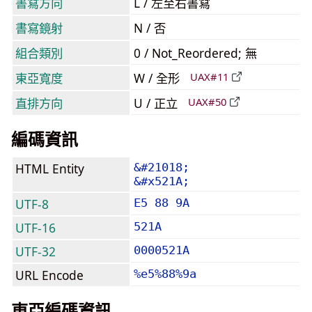
書寫方向
L / 左至右書寫
書寫鏡射
N / 否
組合類別
0 / Not_Reordered; 無
東亞寬度
W / 全形
UAX#11
直排方向
U / 正立
UAX#50
編碼資訊
HTML Entity
&#21018;
&#x521A;
UTF-8
E5 88 9A
UTF-16
521A
UTF-32
0000521A
URL Encode
%e5%88%9a
東亞編碼資訊