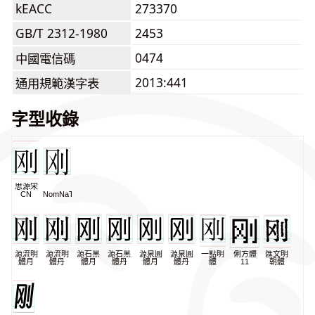
kEACC
273370
GB/T 2312-1980
2453
0474
中國電信碼
2013:441
通用規範漢字表
字型收錄
思源宋
CN
NomNaTong
源流明
源流明
源石黑
源石黑
源泉圓
源泉圓
一點明
俐方體
匯文明
體月
體丹
體月
體丹
體月
體丹
體
11
朝體