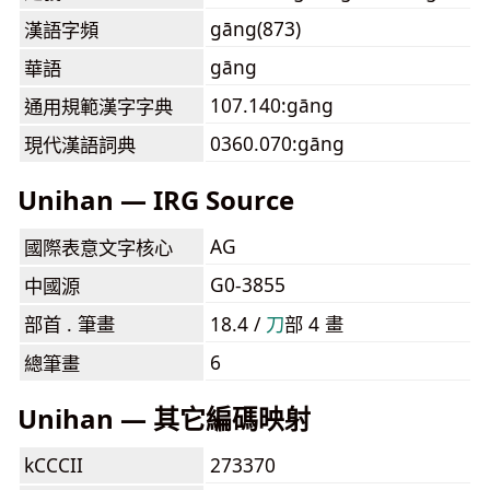
gāng(873)
漢語字頻
gāng
華語
107.140:gāng
通用規範漢字字典
0360.070:gāng
現代漢語詞典
Unihan — IRG Source
AG
國際表意文字核心
G0-3855
中國源
部首 . 筆畫
18.4 /
⼑
部 4 畫
6
總筆畫
Unihan — 其它編碼映射
kCCCII
273370