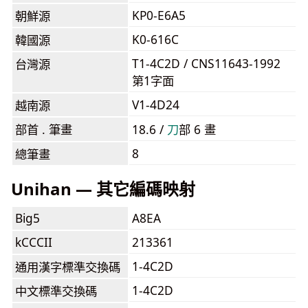
KP0-E6A5
朝鮮源
K0-616C
韓國源
T1-4C2D / CNS11643-1992
台灣源
第1字面
V1-4D24
越南源
部首 . 筆畫
18.6 /
⼑
部 6 畫
8
總筆畫
Unihan — 其它編碼映射
Big5
A8EA
kCCCII
213361
1-4C2D
通用漢字標準交換碼
1-4C2D
中文標準交換碼