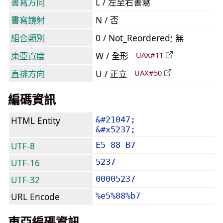
書寫方向
L / 左至右書寫
書寫鏡射
N / 否
組合類別
0 / Not_Reordered; 無
東亞寬度
W / 全形
UAX#11
直排方向
U / 正立
UAX#50
編碼資訊
HTML Entity
&#21047;
&#x5237;
UTF-8
E5 88 B7
UTF-16
5237
UTF-32
00005237
URL Encode
%e5%88%b7
東亞編碼資訊