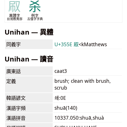
㕞
杀
異體字
例字
台灣教育部
古僮字字典
Unihan — 異體
同義字
U+355E 㕞
<kMatthews
Unihan — 讀音
caat3
廣東話
brush; clean with brush,
定義
scrub
韓語諺文
쇄:0E
shuā(140)
漢語字頻
10337.050:shuā,shuà
漢語拼音