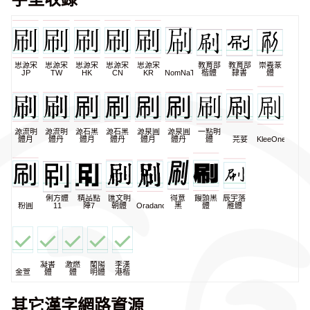
思源宋
思源宋
思源宋
思源宋
思源宋
教育部
教育部
崇羲篆
JP
TW
HK
CN
KR
NomNaTong
楷體
隸書
體
源流明
源流明
源石黑
源石黑
源泉圓
源泉圓
一點明
體月
體丹
體月
體丹
體月
體丹
體
芫荽
KleeOne
俐方體
精品點
匯文明
得意
饅頭黑
辰宇落
粉圓
11
陣7
朝體
Oradano
黑
體
雁體
凝書
激燃
蘭陽
李漢
金萱
體
體
明體
港楷
其它漢字網路資源