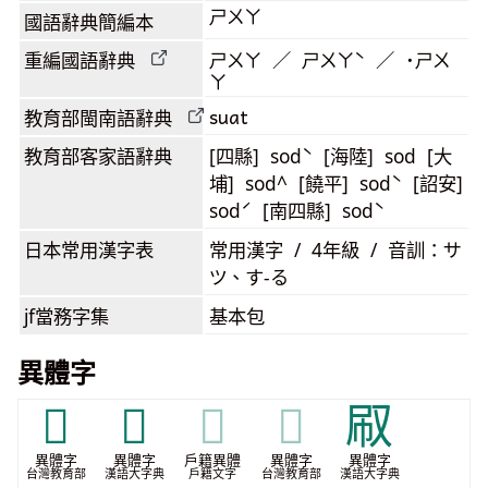
ㄕㄨㄚ
國語辭典簡編本
重編國語辭典
ㄕㄨㄚ ／ ㄕㄨㄚˋ ／ ˙ㄕㄨ
ㄚ
suat
教育部閩南語
辭典
教育部客家語
辭典
[四縣] sodˋ [海陸] sod [大
埔] sod^ [饒平] sodˋ [詔安]
sodˊ [南四縣] sodˋ
日本常用漢字表
常用漢字 / 4年級 / 音訓：サ
ツ、す-る
jf當務字集
基本包
異體字
𠛚
𢼞
𢼞
𢼞
㕞
異體字
異體字
戶籍異體
異體字
異體字
台灣教育部
漢語大字典
戶籍文字
台灣教育部
漢語大字典