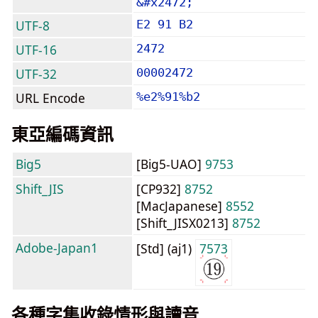
&#x2472;
UTF-8
E2 91 B2
UTF-16
2472
UTF-32
00002472
URL Encode
%e2%91%b2
東亞編碼資訊
Big5
[Big5-UAO]
9753
Shift_JIS
[CP932]
8752
[MacJapanese]
8552
[Shift_JISX0213]
8752
Adobe-Japan1
[Std] (aj1)
7573
各種字集收錄情形與讀音