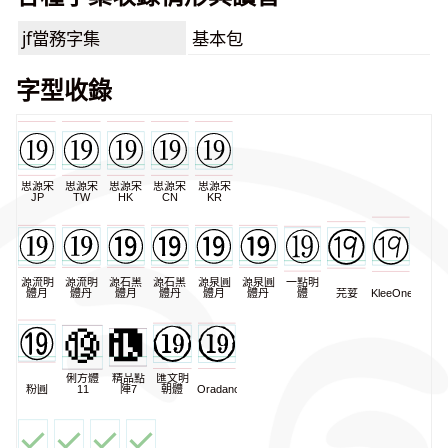
jf當務字集
基本包
字型收錄
思源宋
思源宋
思源宋
思源宋
思源宋
JP
TW
HK
CN
KR
源流明
源流明
源石黑
源石黑
源泉圓
源泉圓
一點明
體月
體丹
體月
體丹
體月
體丹
體
芫荽
KleeOne
俐方體
精品點
匯文明
粉圓
11
陣7
朝體
Oradano