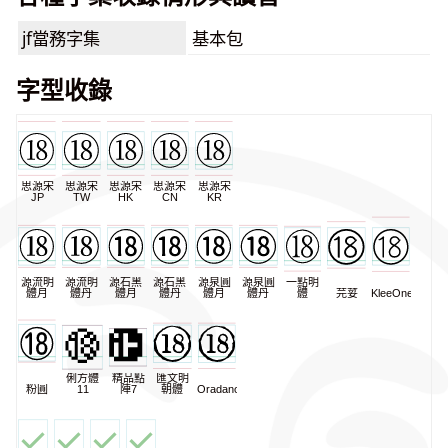
jf當務字集
基本包
字型收錄
思源宋
思源宋
思源宋
思源宋
思源宋
JP
TW
HK
CN
KR
源流明
源流明
源石黑
源石黑
源泉圓
源泉圓
一點明
體月
體丹
體月
體丹
體月
體丹
體
芫荽
KleeOne
俐方體
精品點
匯文明
粉圓
11
陣7
朝體
Oradano