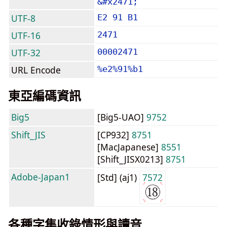
&#x2471;
UTF-8
E2 91 B1
UTF-16
2471
UTF-32
00002471
URL Encode
%e2%91%b1
東亞編碼資訊
Big5
[Big5-UAO]
9752
Shift_JIS
[CP932]
8751
[MacJapanese]
8551
[Shift_JISX0213]
8751
Adobe-Japan1
[Std] (aj1)
7572
各種字集收錄情形與讀音