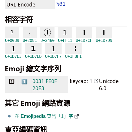
URL Encode
%31
相容字符
¹
₁
①
１
𝟏
𝟙
U+00B9
U+2081
U+2460
U+FF11
U+1D7CF
U+1D7D9
𝟣
𝟭
𝟷
🯱
U+1D7E3
U+1D7ED
U+1D7F7
U+1FBF1
Emoji 繪文字序列
1️⃣
0031
FE0F
keycap: 1
Unicode
20E3
6.0
其它 Emoji 網路資源
在
Emojipedia
查詢「1」字
東亞編碼資訊