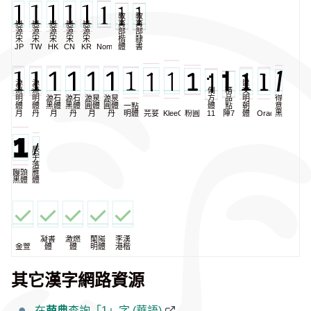
教
教
思
思
思
思
思
育
育
源
源
源
源
源
部
部
宋
宋
宋
宋
宋
楷
隸
JP
TW
HK
CN
KR
NomNaTong
體
書
源
源
匯
流
流
俐
精
文
明
明
源石
源石
源泉
源泉
方
品
明
得
體
體
黑體
黑體
圓體
圓體
一點
體
點
朝
意
月
丹
月
丹
月
丹
明體
芫荽
KleeOne
粉圓
11
陣7
體
Oradano
黑
辰
宇
落
饅頭
雁
黑體
體
凝書
激燃
蘭陽
李漢
金萱
體
體
明體
港楷
其它漢字網路資源
在
萌典
查詢「1」字 (華語)