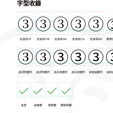
字型收錄
思源宋JP
思源宋TW
思源宋HK
思源宋CN
思源宋KR
教育
源流明體月
源流明體丹
源石黑體月
源石黑體丹
源泉圓體月
源泉
金萱
凝書體
激燃體
蘭陽明體