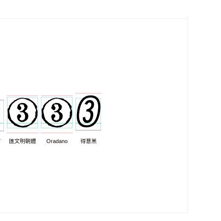
7
匯文明朝體
Oradano
得意黑