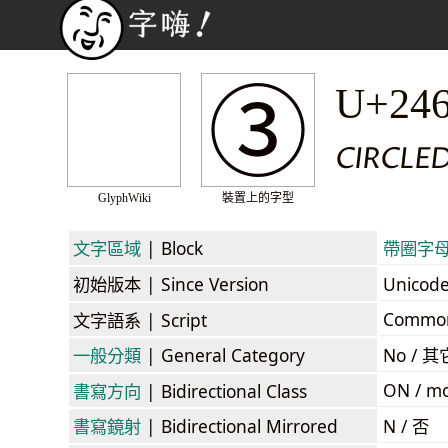
③
U+24
CIRCLED
GlyphWiki
裝置上的字型
文字區域
| Block
帶圈字母數字
初始版本
| Since Version
Unicod
Commo
文字語系
| Script
一般分類
| General Category
No / 其
ON / mo
書寫方向
| Bidirectional Class
書寫鏡射
| Bidirectional Mirrored
N / 否