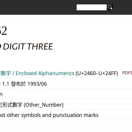
62
 DIGIT THREE
 / Enclosed Alphanumerics
(U+2460–U+24FF)
PD
e 1.1 發布於 1993/06
n
它形式數字 (Other_Number)
st other symbols and punctuation marks