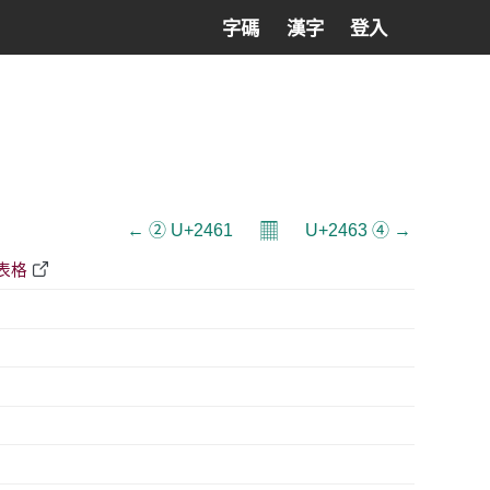
字碼
漢字
登入
𝄜
← ② U+2461
U+2463 ④ →
F表格