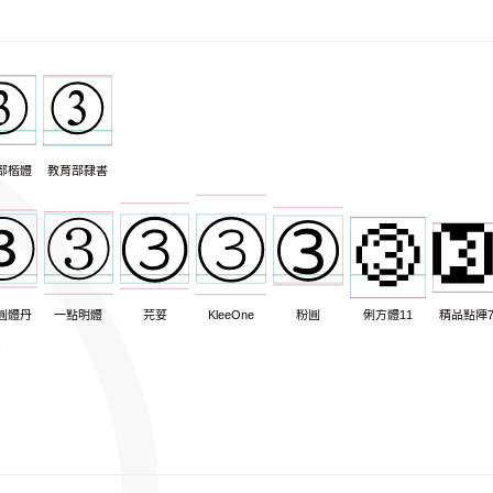
部楷體
教育部隸書
圓體丹
一點明體
芫荽
KleeOne
粉圓
俐方體11
精品點陣