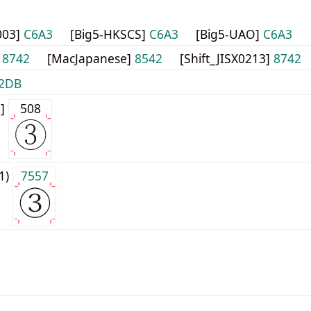
003]
C6A3
[Big5-HKSCS]
C6A3
[Big5-UAO]
C6A3
]
8742
[MacJapanese]
8542
[Shift_JISX0213]
8742
2DB
0]
508
j1)
7557