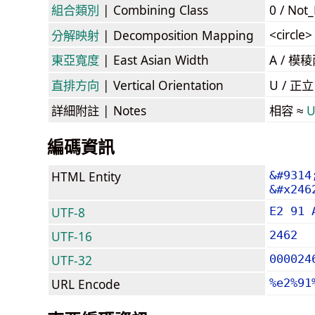
組合類別
| Combining Class
0 / Not
<circle
分解映射
| Decomposition Mapping
東亞寬度
| East Asian Width
A / 
直排方向
| Vertical Orientation
U / 正
詳細附註
| Notes
相容 ≈
U
編碼資訊
HTML Entity
&#9314
&#x246
UTF-8
E2 91 
UTF-16
2462
UTF-32
000024
URL Encode
%e2%91