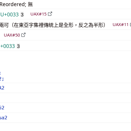
_Reordered; 無
>
U+0033
UAX#15
3
模稜兩可（在東亞字集裡傳統上是全形，反之為半形）
UAX#11
立
UAX#50
+0033
3
;
2;
A2
62
%a2