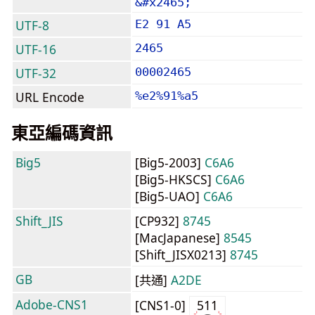
&#x2465;
UTF-8
E2 91 A5
UTF-16
2465
UTF-32
00002465
URL Encode
%e2%91%a5
東亞編碼資訊
Big5
[Big5-2003]
C6A6
[Big5-HKSCS]
C6A6
[Big5-UAO]
C6A6
Shift_JIS
[CP932]
8745
[MacJapanese]
8545
[Shift_JISX0213]
8745
GB
[共通]
A2DE
Adobe-CNS1
[CNS1-0]
511