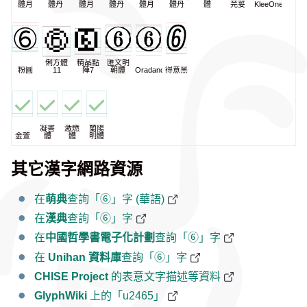
體月
體丹
體月
體丹
體月
體丹
體
芫荽
KleeOne
俐方體
精品點
匯文明
粉圓
11
陣7
朝體
Oradano
得意黑
凝書
激燃
蘭陽
金萱
體
體
明體
其它漢字網路資源
在
萌典
查詢「⑥」字 (華語)
在
漢典
查詢「⑥」字
在
中國哲學書電子化計劃
查詢「⑥」字
在
Unihan 資料庫
查詢「⑥」字
CHISE Project
的表意文字描述等資料
GlyphWiki
上的「u2465」