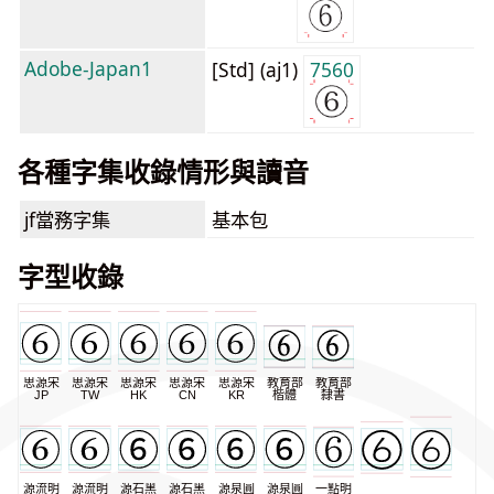
Adobe-Japan1
[Std] (aj1)
7560
各種字集收錄情形與讀音
jf當務字集
基本包
字型收錄
思源宋
思源宋
思源宋
思源宋
思源宋
教育部
教育部
JP
TW
HK
CN
KR
楷體
隸書
源流明
源流明
源石黑
源石黑
源泉圓
源泉圓
一點明