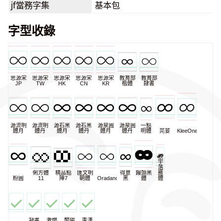
jf當務字集
基本包
字型收錄
思源宋
思源宋
思源宋
思源宋
思源宋
教育部
教育部
JP
TW
HK
CN
KR
楷體
隸書
源流明
源流明
源石黑
源石黑
源泉圓
源泉圓
一點
體月
體丹
體月
體丹
體月
體丹
明體
芫荽
KleeOne
辰
宇
落
俐方體
精品點
匯文明
得意
饅頭黑
雁
粉圓
11
陣7
朝體
Oradano
黑
體
體
凝書
激燃
蘭陽
李漢