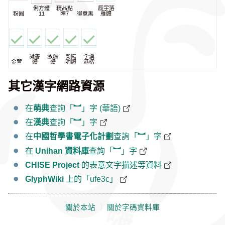
俐方體
精品點
辰宇落
粉圓
11
陣7
得意黑
雁體
凝書
激燃
蘭陽
李漢
金萱
體
體
明體
港楷
其它漢字網路資源
在
萌典
查詢「︼」字 (華語)
在
漢典
查詢「︼」字
在
中國哲學書電子化計劃
查詢「︼」字
在
Unihan 資料庫
查詢「︼」字
CHISE Project
的表意文字描述等資料
GlyphWiki
上的「ufe3c」
關於本站
｜
關於字碼資料庫