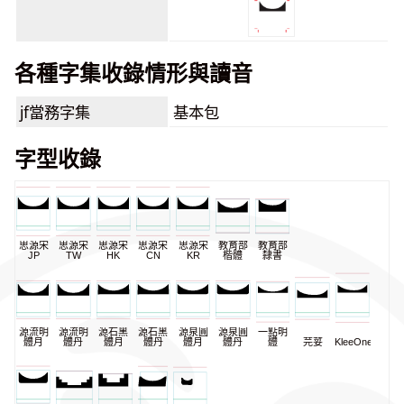
各種字集收錄情形與讀音
jf當務字集
基本包
字型收錄
思源宋
思源宋
思源宋
思源宋
思源宋
教育部
教育部
JP
TW
HK
CN
KR
楷體
隸書
源流明
源流明
源石黑
源石黑
源泉圓
源泉圓
一點明
體月
體丹
體月
體丹
體月
體丹
體
芫荽
KleeOne