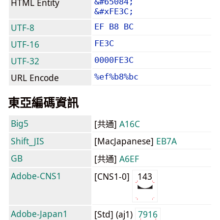
HTML Entity
&#65084;
&#xFE3C;
UTF-8
EF B8 BC
UTF-16
FE3C
UTF-32
0000FE3C
URL Encode
%ef%b8%bc
東亞編碼資訊
Big5
[共通]
A16C
Shift_JIS
[MacJapanese]
EB7A
GB
[共通]
A6EF
Adobe-CNS1
[CNS1-0]
143
Adobe-Japan1
[Std] (aj1)
7916