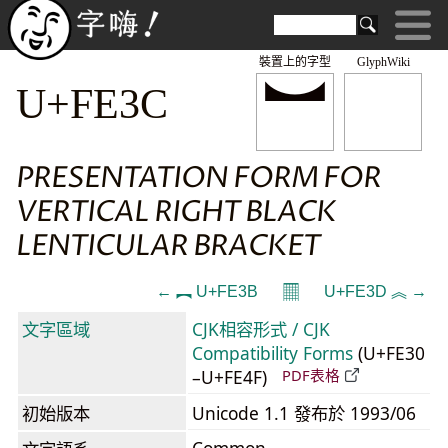
裝置上的字型
GlyphWiki
︼
U+FE3C
PRESENTATION FORM FOR
VERTICAL RIGHT BLACK
LENTICULAR BRACKET
𝄜
← ︻ U+FE3B
U+FE3D ︽ →
文字區域
CJK相容形式 / CJK
Compatibility Forms
(U+FE30
–U+FE4F)
PDF表格
初始版本
Unicode 1.1 發布於 1993/06