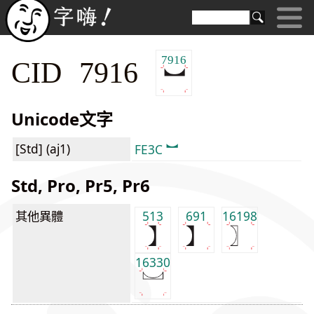
7916
CID 7916
Unicode文字
[Std] (aj1)
FE3C ︼
Std, Pro, Pr5, Pr6
其他異體
513
691
16198
16330