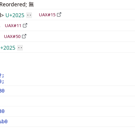
_Reordered; 無
al>
U+2025
UAX#15
‥
形
UAX#11
立
UAX#50
+2025
‥
2;
0;
B0
30
%b0