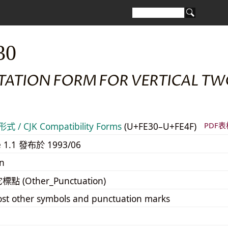
30
TATION FORM FOR VERTICAL TW
 / CJK Compatibility Forms
(U+FE30–U+FE4F)
PDF表
e 1.1 發布於 1993/06
n
它標點 (Other_Punctuation)
st other symbols and punctuation marks