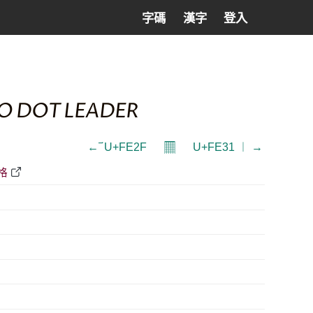
字碼
漢字
登入
O DOT LEADER
𝄜
← ︯ U+FE2F
U+FE31 ︱ →
格