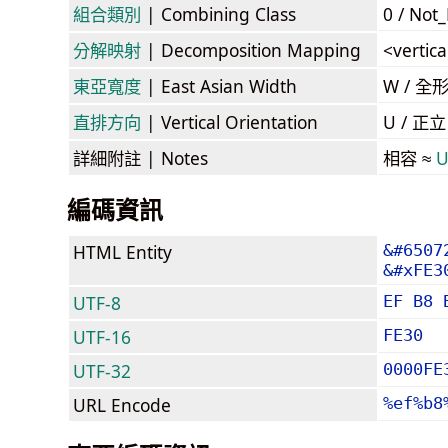
組合類別
| Combining Class
0 / Not
分解映射
| Decomposition Mapping
<vertic
東亞寬度
| East Asian Width
W / 全
直排方向
| Vertical Orientation
U / 正
詳細附註
| Notes
相容 ≈
U
編碼資訊
HTML Entity
&#6507
&#xFE3
UTF-8
EF B8 
UTF-16
FE30
UTF-32
0000FE
URL Encode
%ef%b8