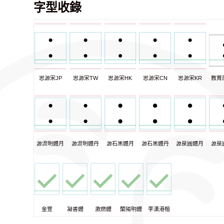
字型收錄
思源宋JP
思源宋TW
思源宋HK
思源宋CN
思源宋KR
教育
源流明體月
源流明體丹
源石黑體月
源石黑體丹
源泉圓體月
源泉
金萱
凝書體
激燃體
蘭陽明體
李漢港楷