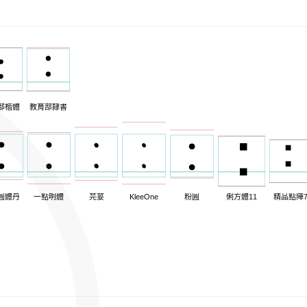
部楷體
教育部隸書
圓體丹
一點明體
芫荽
KleeOne
粉圓
俐方體11
精品點陣