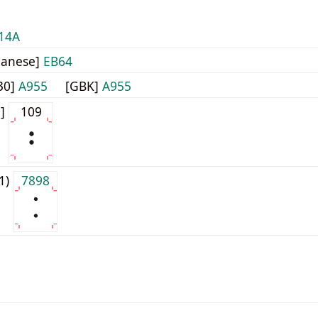
14A
panese]
EB64
30]
A955
[GBK]
A955
0]
109
j1)
7898