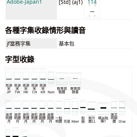
Adobe-Japan1
[Std] (aj1)
114
各種字集收錄情形與讀音
jf當務字集
基本包
字型收錄
思源
思源
思源
思源
思源
宋
宋
宋
宋
宋
教育部
教育部
JP
TW
HK
CN
KR
NomNaTong
楷體
隸書
源流
源流
源石
源石
源泉
源泉
匯文
明體
明體
黑體
黑體
圓體
圓體
一點
粉
俐方
精品點
明朝
月
丹
月
丹
月
丹
明體
芫荽
KleeOne
圓
體11
陣7
體
Oradano