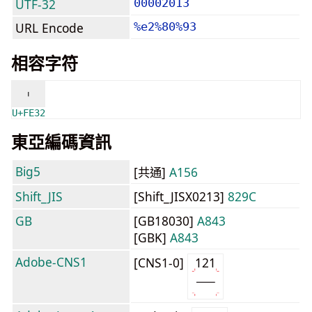
UTF-32
00002013
URL Encode
%e2%80%93
相容字符
︲
U+FE32
東亞編碼資訊
Big5
[共通]
A156
Shift_JIS
[Shift_JISX0213]
829C
GB
[GB18030]
A843
[GBK]
A843
Adobe-CNS1
[CNS1-0]
121