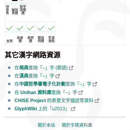
得
辰宇
意
饅頭
落雁
黑
黑體
體
凝書
激燃
蘭陽
李漢
金萱
體
體
明體
港楷
其它漢字網路資源
在
萌典
查詢「–」字 (華語)
在
漢典
查詢「–」字
在
中國哲學書電子化計劃
查詢「–」字
在
Unihan 資料庫
查詢「–」字
CHISE Project
的表意文字描述等資料
GlyphWiki
上的「u2013」
關於本站
｜
關於字碼資料庫