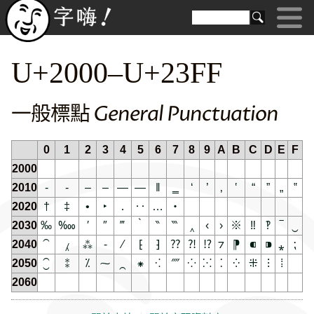
U+2000–U+23FF
一般標點 General Punctuation
0
1
2
3
4
5
6
7
8
9
A
B
C
D
E
F
2000
2010
‐
‑
‒
–
—
―
‖
‗
‘
’
‚
‛
“
”
„
‟
2020
†
‡
•
‣
․
‥
…
‧
2030
‰
‱
′
″
‴
‵
‶
‷
‸
‹
›
※
‼
‽
‾
‿
2040
⁀
⁁
⁂
⁃
⁄
⁅
⁆
⁇
⁈
⁉
⁊
⁋
⁌
⁍
⁎
⁏
2050
⁐
⁑
⁒
⁓
⁔
⁕
⁖
⁗
⁘
⁙
⁚
⁛
⁜
⁝
⁞
2060