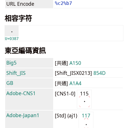
URL Encode
%c2%b7
相容字符
·
U+0387
東亞編碼資訊
Big5
[共通]
A150
Shift_JIS
[Shift_JISX0213]
854D
GB
[共通]
A1A4
Adobe-CNS1
[CNS1-0]
115
Adobe-Japan1
[Std] (aj1)
117