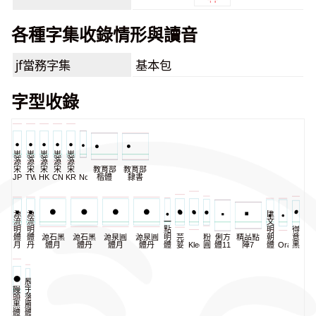
各種字集收錄情形與讀音
jf當務字集
基本包
字型收錄
思
思
思
思
思
源
源
源
源
源
宋
宋
宋
宋
宋
教育部
教育部
JP
TW
HK
CN
KR
NomNaTong
楷體
隸書
源
源
匯
流
流
一
文
明
明
點
明
得
體
體
源石黑
源石黑
源泉圓
源泉圓
明
芫
粉
俐方
精品點
朝
意
月
丹
體月
體丹
體月
體丹
體
荽
KleeOne
圓
體11
陣7
體
Oradano
黑
辰
饅
宇
頭
落
黑
雁
體
體