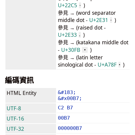
U+22C5
)
⋅
參見 → (word separator
middle dot -
U+2E31
)
⸱
參見 → (raised dot -
U+2E33
)
⸳
參見 → (katakana middle dot
-
U+30FB
)
・
參見 → (latin letter
sinological dot -
U+A78F
)
ꞏ
編碼資訊
HTML Entity
&#183;
&#x00B7;
UTF-8
C2 B7
UTF-16
00B7
UTF-32
000000B7