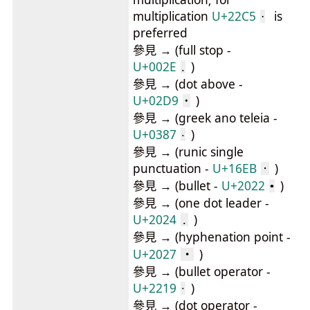
multiplication
U+22C5
is
⋅
preferred
參見 → (full stop -
U+002E
)
.
參見 → (dot above -
U+02D9
)
˙
參見 → (greek ano teleia -
U+0387
)
·
參見 → (runic single
punctuation -
U+16EB
)
᛫
參見 → (bullet -
U+2022
)
•
參見 → (one dot leader -
U+2024
)
․
參見 → (hyphenation point -
U+2027
)
‧
參見 → (bullet operator -
U+2219
)
∙
參見 → (dot operator -