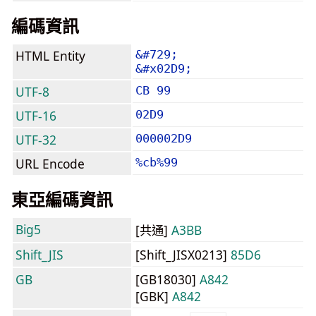
編碼資訊
HTML Entity
&#729;
&#x02D9;
UTF-8
CB 99
UTF-16
02D9
UTF-32
000002D9
URL Encode
%cb%99
東亞編碼資訊
Big5
[共通]
A3BB
Shift_JIS
[Shift_JISX0213]
85D6
GB
[GB18030]
A842
[GBK]
A842