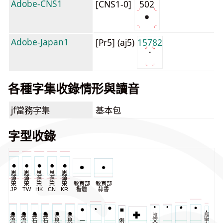
Adobe-CNS1
[CNS1-0]
502
Adobe-Japan1
[Pr5] (aj5)
15782
各種字集收錄情形與讀音
jf當務字集
基本包
字型收錄
思
思
思
思
思
源
源
源
源
源
宋
宋
宋
宋
宋
教育部
教育部
JP
TW
HK
CN
KR
楷體
隸書
源
源
源
源
源
源
匯
辰
流
流
石
石
泉
泉
一
俐
文
宇