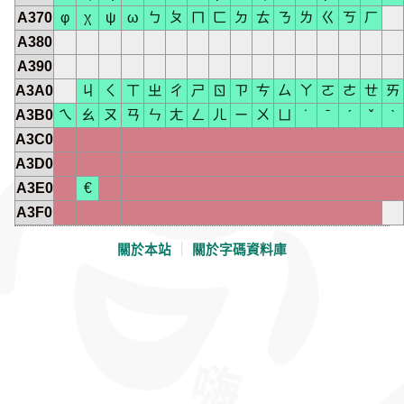
A370
φ
χ
ψ
ω
ㄅ
ㄆ
ㄇ
ㄈ
ㄉ
ㄊ
ㄋ
ㄌ
ㄍ
ㄎ
ㄏ
A380
A390
A3A0
ㄐ
ㄑ
ㄒ
ㄓ
ㄔ
ㄕ
ㄖ
ㄗ
ㄘ
ㄙ
ㄚ
ㄛ
ㄜ
ㄝ
ㄞ
A3B0
ㄟ
ㄠ
ㄡ
ㄢ
ㄣ
ㄤ
ㄥ
ㄦ
ㄧ
ㄨ
ㄩ
˙
ˉ
ˊ
ˇ
ˋ
A3C0
A3D0
A3E0
€
A3F0
關於本站
｜
關於字碼資料庫