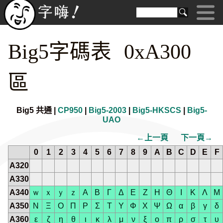
Big5字碼表 0xA300
區
Big5 共通 |
CP950
|
Big5-2003
|
Big5-HKSCS
|
Big5-
UAO
←上一頁
下一頁→
0
1
2
3
4
5
6
7
8
9
A
B
C
D
E
F
A320
A330
A340
ｗ
ｘ
ｙ
ｚ
Α
Β
Γ
Δ
Ε
Ζ
Η
Θ
Ι
Κ
Λ
Μ
A350
Ν
Ξ
Ο
Π
Ρ
Σ
Τ
Υ
Φ
Χ
Ψ
Ω
α
β
γ
δ
A360
ε
ζ
η
θ
ι
κ
λ
μ
ν
ξ
ο
π
ρ
σ
τ
υ