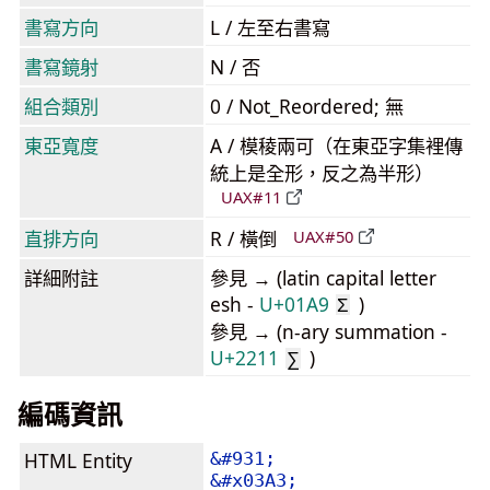
書寫方向
L / 左至右書寫
書寫鏡射
N / 否
組合類別
0 / Not_Reordered; 無
東亞寬度
A / 模稜兩可（在東亞字集裡傳
統上是全形，反之為半形）
UAX#11
直排方向
R / 橫倒
UAX#50
詳細附註
參見 → (latin capital letter
esh -
U+01A9
)
Ʃ
參見 → (n-ary summation -
U+2211
)
∑
編碼資訊
HTML Entity
&#931;
&#x03A3;