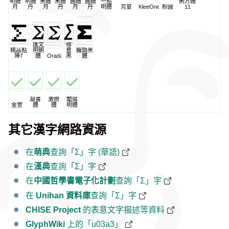
明體
明體
黑體
黑體
圓體
圓體
一點
俐方體
月
丹
月
丹
月
丹
明體
芫荽
KleeOne
粉圓
11
匯文
得
精品點
明朝
意
饅頭黑
陣7
體
Oradano
黑
體
凝書
激燃
蘭陽
金萱
體
體
明體
其它漢字網路資源
在
萌典
查詢「Σ」字 (華語)
在
漢典
查詢「Σ」字
在
中國哲學書電子化計劃
查詢「Σ」字
在
Unihan 資料庫
查詢「Σ」字
CHISE Project
的表意文字描述等資料
GlyphWiki
上的「u03a3」