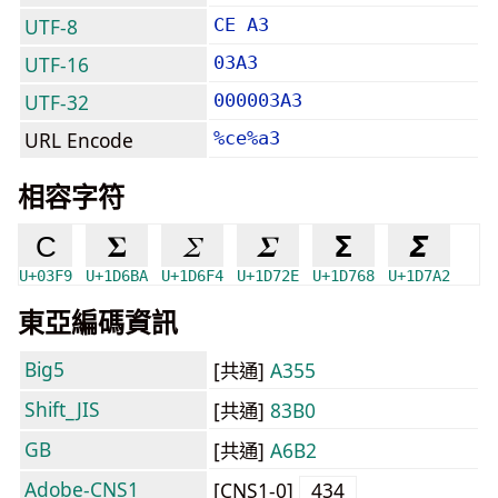
UTF-8
CE A3
UTF-16
03A3
UTF-32
000003A3
URL Encode
%ce%a3
相容字符
Ϲ
𝚺
𝛴
𝜮
𝝨
𝞢
U+03F9
U+1D6BA
U+1D6F4
U+1D72E
U+1D768
U+1D7A2
東亞編碼資訊
Big5
[共通]
A355
Shift_JIS
[共通]
83B0
GB
[共通]
A6B2
Adobe-CNS1
[CNS1-0]
434