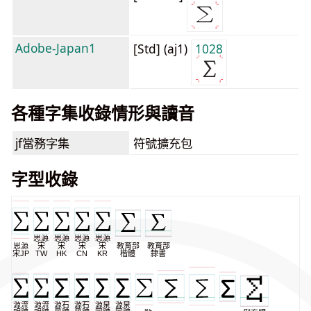
Adobe-Japan1
[Std] (aj1)
1028
各種字集收錄情形與讀音
jf當務字集
符號擴充包
字型收錄
思源
思源
思源
思源
思源
宋
宋
宋
宋
教育部
教育部
宋JP
TW
HK
CN
KR
楷體
隸書
源流
源流
源石
源石
源泉
源泉