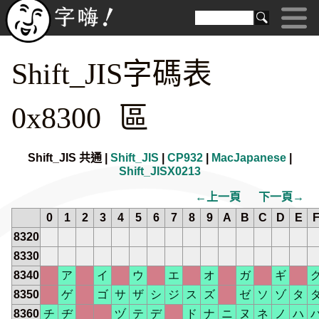
Shift_JIS字碼表
0x8300 區
Shift_JIS 共通 |
Shift_JIS
|
CP932
|
MacJapanese
|
Shift_JISX0213
←上一頁
下一頁→
0
1
2
3
4
5
6
7
8
9
A
B
C
D
E
8320
8330
8340
ア
イ
ウ
エ
オ
ガ
ギ
8350
ゲ
ゴ
サ
ザ
シ
ジ
ス
ズ
ゼ
ソ
ゾ
タ
8360
チ
ヂ
ヅ
テ
デ
ド
ナ
ニ
ヌ
ネ
ノ
ハ