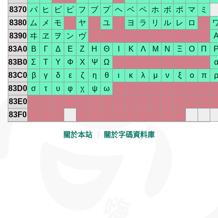
8370
パ
ヒ
ビ
ピ
フ
ブ
プ
ヘ
ベ
ペ
ホ
ボ
ポ
マ
ミ
8380
ム
メ
モ
ヤ
ユ
ヨ
ラ
リ
ル
レ
ロ
8390
ヰ
ヱ
ヲ
ン
ヴ
83A0
Β
Γ
Δ
Ε
Ζ
Η
Θ
Ι
Κ
Λ
Μ
Ν
Ξ
Ο
Π
83B0
Σ
Τ
Υ
Φ
Χ
Ψ
Ω
83C0
β
γ
δ
ε
ζ
η
θ
ι
κ
λ
μ
ν
ξ
ο
π
83D0
σ
τ
υ
φ
χ
ψ
ω
83E0
83F0
關於本站
｜
關於字碼資料庫