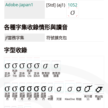
Adobe-Japan1
[Std] (aj1)
1052
各種字集收錄情形與讀音
jf當務字集
符號擴充包
字型收錄
思源
思源
思源
宋
思源
宋
思源
教育部
教育部
宋JP
TW
宋HK
CN
宋KR
楷體
隸書
源流
源流
源石
源石
源泉
源泉
明體
明體
黑體
黑體
圓體
圓體
一點
俐方體
精品點
月
丹
月
丹
月
丹
明體
芫荽
KleeOne
粉圓
11
陣7