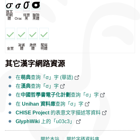
匯文
明朝
得意
饅頭
體
Oradano
黑
黑體
凝書
激燃
蘭陽
金萱
體
體
明體
其它漢字網路資源
在
萌典
查詢「σ」字 (華語)
在
漢典
查詢「σ」字
在
中國哲學書電子化計劃
查詢「σ」字
在
Unihan 資料庫
查詢「σ」字
CHISE Project
的表意文字描述等資料
GlyphWiki
上的「u03c3」
關於本站
｜
關於字碼資料庫