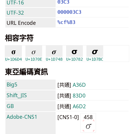
UTF-16
03C3
UTF-32
000003C3
URL Encode
%cf%83
相容字符
𝛔
𝜎
𝝈
𝞂
𝞼
U+1D6D4
U+1D70E
U+1D748
U+1D782
U+1D7BC
東亞編碼資訊
Big5
[共通]
A36D
Shift_JIS
[共通]
83D0
GB
[共通]
A6D2
Adobe-CNS1
[CNS1-0]
458