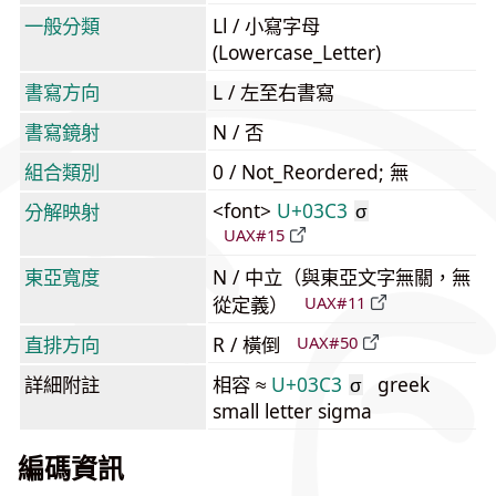
一般分類
Ll / 小寫字母
(Lowercase_Letter)
書寫方向
L / 左至右書寫
書寫鏡射
N / 否
組合類別
0 / Not_Reordered; 無
<font>
U+03C3
分解映射
σ
UAX#15
東亞寬度
N / 中立（與東亞文字無關，無
從定義）
UAX#11
直排方向
R / 橫倒
UAX#50
詳細附註
相容 ≈
U+03C3
greek
σ
small letter sigma
編碼資訊