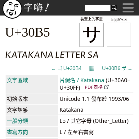
裝置上的字型
GlyphWiki
サ
U+30B5
KATAKANA LETTER SA
𝄜
← ゴ U+30B4
U+30B6 ザ →
文字區域
片假名 / Katakana
(U+30A0–
U+30FF)
PDF表格
初始版本
Unicode 1.1 發布於 1993/06
Katakana
文字語系
一般分類
Lo / 其它字母 (Other_Letter)
書寫方向
L / 左至右書寫