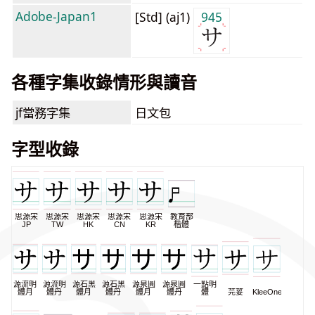
Adobe-Japan1
[Std] (aj1)
945
各種字集收錄情形與讀音
jf當務字集
日文包
字型收錄
思源宋
思源宋
思源宋
思源宋
思源宋
教育部
JP
TW
HK
CN
KR
楷體
源流明
源流明
源石黑
源石黑
源泉圓
源泉圓
一點明
體月
體丹
體月
體丹
體月
體丹
體
芫荽
KleeOne