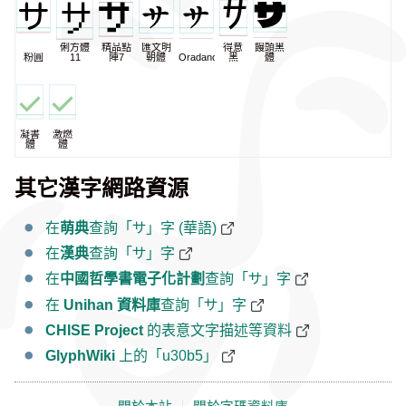
俐方體
精品點
匯文明
得意
饅頭黑
粉圓
11
陣7
朝體
Oradano
黑
體
凝書
激燃
體
體
其它漢字網路資源
在
萌典
查詢「サ」字 (華語)
在
漢典
查詢「サ」字
在
中國哲學書電子化計劃
查詢「サ」字
在
Unihan 資料庫
查詢「サ」字
CHISE Project
的表意文字描述等資料
GlyphWiki
上的「u30b5」