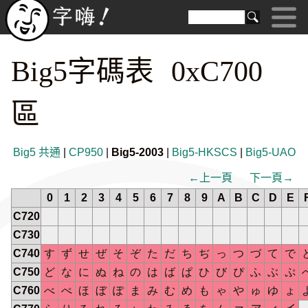
Big5字碼表 0xC700
區
Big5 共通
|
CP950
|
Big5-2003
|
Big5-HKSCS
|
Big5-UAO
←上一頁
下一頁→
0
1
2
3
4
5
6
7
8
9
A
B
C
D
E
C720
C730
C740
す
ず
せ
ぜ
そ
ぞ
た
だ
ち
ぢ
っ
つ
づ
て
で
C750
ど
な
に
ぬ
ね
の
は
ば
ぱ
ひ
び
ぴ
ふ
ぶ
ぷ
C760
べ
ぺ
ほ
ぼ
ぽ
ま
み
む
め
も
ゃ
や
ゅ
ゆ
ょ