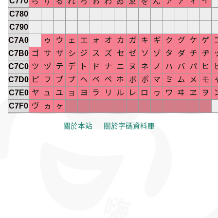
C770
ら
り
る
れ
ろ
ゎ
わ
ゐ
ゑ
を
ん
ァ
ア
ィ
イ
C780
C790
C7A0
ゥ
ウ
ェ
エ
ォ
オ
カ
ガ
キ
ギ
ク
グ
ケ
ゲ
C7B0
ゴ
サ
ザ
シ
ジ
ス
ズ
セ
ゼ
ソ
ゾ
タ
ダ
チ
ヂ
C7C0
ツ
ヅ
テ
デ
ト
ド
ナ
ニ
ヌ
ネ
ノ
ハ
バ
パ
ヒ
C7D0
ピ
フ
ブ
プ
ヘ
ベ
ペ
ホ
ボ
ポ
マ
ミ
ム
メ
モ
C7E0
ヤ
ュ
ユ
ョ
ヨ
ラ
リ
ル
レ
ロ
ヮ
ワ
ヰ
ヱ
ヲ
C7F0
ヴ
ヵ
ヶ
關於本站
｜
關於字碼資料庫