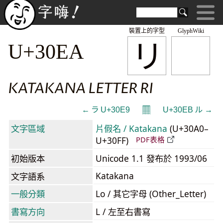
裝置上的字型
GlyphWiki
リ
U+30EA
KATAKANA LETTER RI
𝄜
← ラ U+30E9
U+30EB ル →
文字區域
片假名 / Katakana
(U+30A0–
U+30FF)
PDF表格
初始版本
Unicode 1.1 發布於 1993/06
Katakana
文字語系
一般分類
Lo / 其它字母 (Other_Letter)
書寫方向
L / 左至右書寫