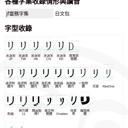
各種字集收錄情形與讀音
jf當務字集
日文包
字型收錄
思源宋
思源宋
思源宋
思源宋
思源宋
教育部
JP
TW
HK
CN
KR
楷體
源流明
源流明
源石黑
源石黑
源泉圓
源泉圓
一點明
體月
體丹
體月
體丹
體月
體丹
體
芫荽
KleeOne
俐方體
精品點
匯文明
得意
饅頭黑
粉圓
11
陣7
朝體
Oradano
黑
體