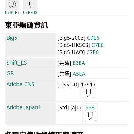
㋷
ﾘ
U+32F7
U+FF98
東亞編碼資訊
Big5
[Big5-2003]
C7E6
[Big5-HKSCS]
C7E6
[Big5-UAO]
C7E6
Shift_JIS
[共通]
838A
GB
[共通]
A5EA
Adobe-CNS1
[CNS1-0]
13917
Adobe-Japan1
[Std] (aj1)
998