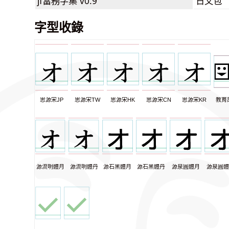
jf當務字集
v0.9
日文包
字型收錄
思源宋JP
思源宋TW
思源宋HK
思源宋CN
思源宋KR
教育
源流明體月
源流明體丹
源石黑體月
源石黑體丹
源泉圓體月
源泉圓體