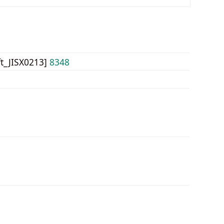
ft_JISX0213]
8348