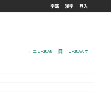
字碼
漢字
登入
𝄜
← エ U+30A8
U+30AA オ →