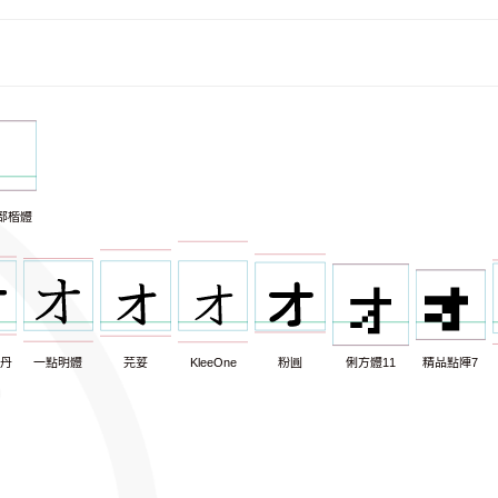
部楷體
丹
一點明體
芫荽
KleeOne
粉圓
俐方體11
精品點陣7