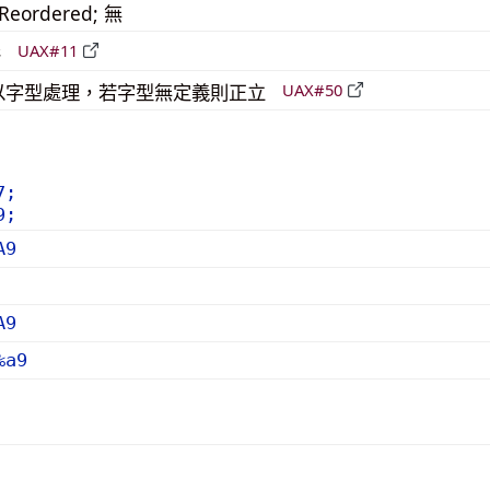
_Reordered; 無
形
UAX#11
 需以字型處理，若字型無定義則正立
UAX#50
7;
9;
A9
A9
%a9