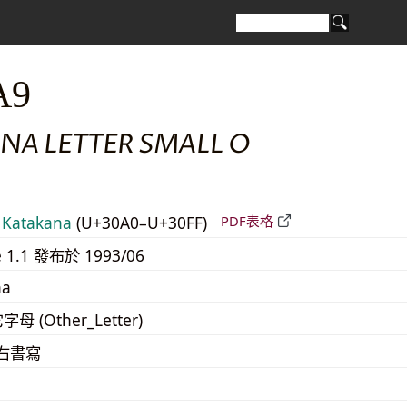
A9
NA LETTER SMALL O
Katakana
(U+30A0–U+30FF)
PDF表格
e 1.1 發布於 1993/06
na
字母 (Other_Letter)
至右書寫