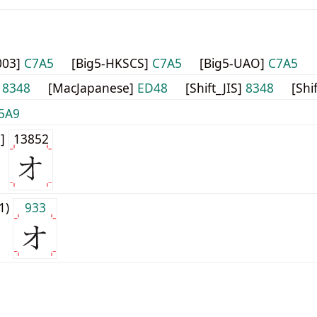
003]
C7A5
[Big5-HKSCS]
C7A5
[Big5-UAO]
C7A5
]
8348
[MacJapanese]
ED48
[Shift_JIS]
8348
[Shi
5A9
0]
13852
j1)
933