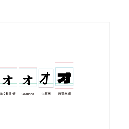
匯文明朝體
Oradano
得意黑
饅頭黑體