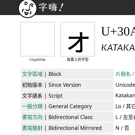
ォ
U+30
KATAKA
GlyphWiki
裝置上的字型
文字區域
| Block
片假名 / 
初始版本
| Since Version
Unicod
Kataka
文字語系
| Script
一般分類
| General Category
Lo / 其它
書寫方向
| Bidirectional Class
L / 左
書寫鏡射
| Bidirectional Mirrored
N / 否