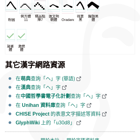
俐方體
精品點
匯文明
得意
饅頭黑
粉圓
11
陣7
朝體
Oradano
黑
體
凝書
激燃
體
體
其它漢字網路資源
在
萌典
查詢「ヘ」字 (華語)
在
漢典
查詢「ヘ」字
在
中國哲學書電子化計劃
查詢「ヘ」字
在
Unihan 資料庫
查詢「ヘ」字
CHISE Project
的表意文字描述等資料
GlyphWiki
上的「u30d8」