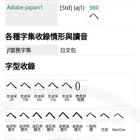
Adobe-Japan1
[Std] (aj1)
980
各種字集收錄情形與讀音
jf當務字集
日文包
字型收錄
思源宋
思源宋
思源宋
思源宋
思源宋
教育部
JP
TW
HK
CN
KR
楷體
源流明
源流明
源石黑
源石黑
源泉圓
源泉圓
一點明
體月
體丹
體月
體丹
體月
體丹
體
芫荽
KleeOne