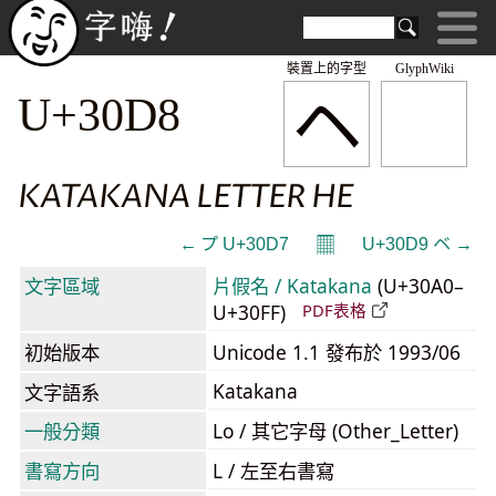
裝置上的字型
GlyphWiki
ヘ
U+30D8
KATAKANA LETTER HE
𝄜
← プ U+30D7
U+30D9 ベ →
文字區域
片假名 / Katakana
(U+30A0–
U+30FF)
PDF表格
初始版本
Unicode 1.1 發布於 1993/06
Katakana
文字語系
一般分類
Lo / 其它字母 (Other_Letter)
書寫方向
L / 左至右書寫