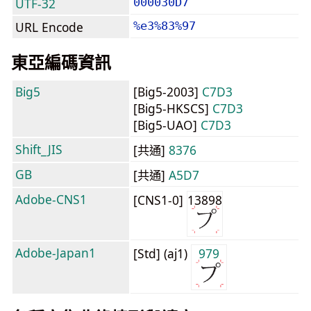
UTF-32
000030D7
URL Encode
%e3%83%97
東亞編碼資訊
Big5
[Big5-2003]
C7D3
[Big5-HKSCS]
C7D3
[Big5-UAO]
C7D3
Shift_JIS
[共通]
8376
GB
[共通]
A5D7
Adobe-CNS1
[CNS1-0]
13898
Adobe-Japan1
[Std] (aj1)
979