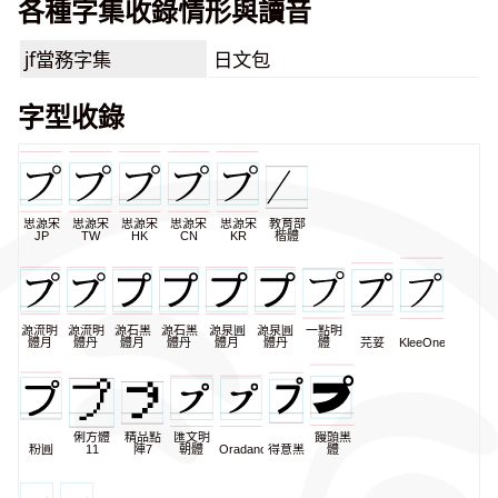
各種字集收錄情形與讀音
jf當務字集
日文包
字型收錄
思源宋
思源宋
思源宋
思源宋
思源宋
教育部
JP
TW
HK
CN
KR
楷體
源流明
源流明
源石黑
源石黑
源泉圓
源泉圓
一點明
體月
體丹
體月
體丹
體月
體丹
體
芫荽
KleeOne
俐方體
精品點
匯文明
饅頭黑
粉圓
11
陣7
朝體
Oradano
得意黑
體