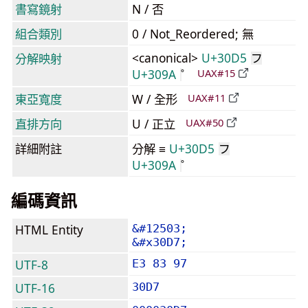
書寫鏡射
N / 否
組合類別
0 / Not_Reordered; 無
<canonical>
U+30D5
分解映射
フ
U+309A
UAX#15
東亞寬度
W / 全形
UAX#11
直排方向
U / 正立
UAX#50
詳細附註
分解 ≡
U+30D5
フ
U+309A
編碼資訊
HTML Entity
&#12503;
&#x30D7;
UTF-8
E3 83 97
UTF-16
30D7