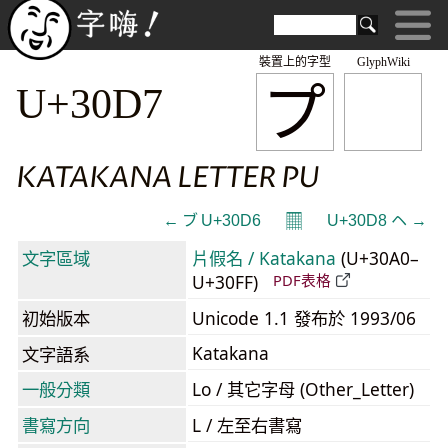
裝置上的字型
GlyphWiki
プ
U+30D7
KATAKANA LETTER PU
𝄜
← ブ U+30D6
U+30D8 ヘ →
文字區域
片假名 / Katakana
(U+30A0–
U+30FF)
PDF表格
初始版本
Unicode 1.1 發布於 1993/06
Katakana
文字語系
一般分類
Lo / 其它字母 (Other_Letter)
書寫方向
L / 左至右書寫