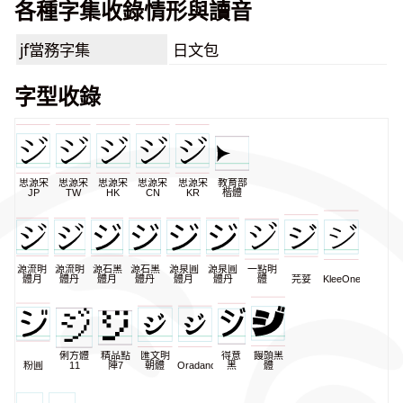
各種字集收錄情形與讀音
jf當務字集
日文包
字型收錄
思源宋
思源宋
思源宋
思源宋
思源宋
教育部
JP
TW
HK
CN
KR
楷體
源流明
源流明
源石黑
源石黑
源泉圓
源泉圓
一點明
體月
體丹
體月
體丹
體月
體丹
體
芫荽
KleeOne
俐方體
精品點
匯文明
得意
饅頭黑
粉圓
11
陣7
朝體
Oradano
黑
體