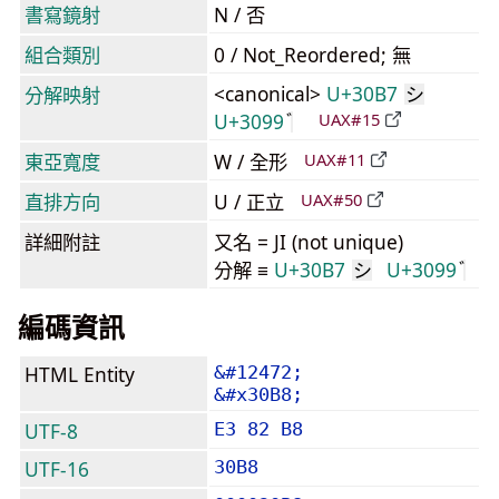
書寫鏡射
N / 否
組合類別
0 / Not_Reordered; 無
<canonical>
U+30B7
分解映射
シ
U+3099
UAX#15
東亞寬度
W / 全形
UAX#11
直排方向
U / 正立
UAX#50
詳細附註
又名 = JI (not unique)
分解 ≡
U+30B7
U+3099
シ
編碼資訊
HTML Entity
&#12472;
&#x30B8;
UTF-8
E3 82 B8
UTF-16
30B8