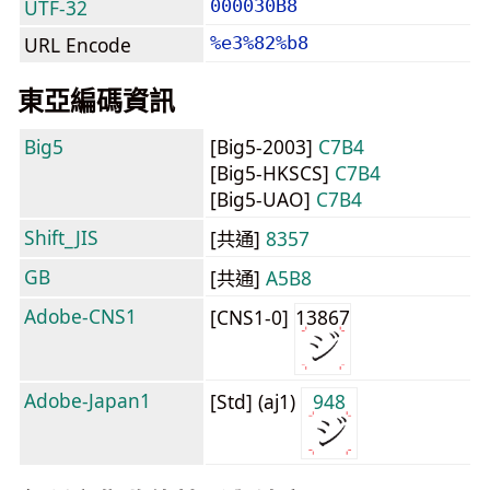
UTF-32
000030B8
URL Encode
%e3%82%b8
東亞編碼資訊
Big5
[Big5-2003]
C7B4
[Big5-HKSCS]
C7B4
[Big5-UAO]
C7B4
Shift_JIS
[共通]
8357
GB
[共通]
A5B8
Adobe-CNS1
[CNS1-0]
13867
Adobe-Japan1
[Std] (aj1)
948