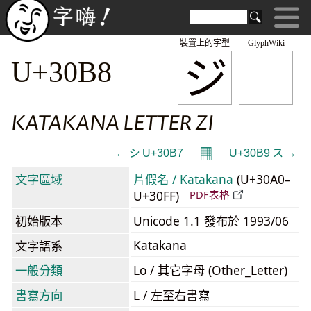
裝置上的字型
GlyphWiki
ジ
U+30B8
KATAKANA LETTER ZI
𝄜
← シ U+30B7
U+30B9 ス →
文字區域
片假名 / Katakana
(U+30A0–
U+30FF)
PDF表格
初始版本
Unicode 1.1 發布於 1993/06
Katakana
文字語系
一般分類
Lo / 其它字母 (Other_Letter)
書寫方向
L / 左至右書寫