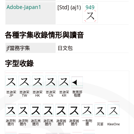
Adobe-Japan1
[Std] (aj1)
949
各種字集收錄情形與讀音
jf當務字集
日文包
字型收錄
思源宋
思源宋
思源宋
思源宋
思源宋
教育部
JP
TW
HK
CN
KR
楷體
源流明
源流明
源石黑
源石黑
源泉圓
源泉圓
一點明
體月
體丹
體月
體丹
體月
體丹
體
芫荽
KleeOne