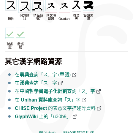
俐方體
精品點
匯文明
得意
饅頭黑
粉圓
11
陣7
朝體
Oradano
黑
體
凝書
激燃
體
體
其它漢字網路資源
在
萌典
查詢「ス」字 (華語)
在
漢典
查詢「ス」字
在
中國哲學書電子化計劃
查詢「ス」字
在
Unihan 資料庫
查詢「ス」字
CHISE Project
的表意文字描述等資料
GlyphWiki
上的「u30b9」