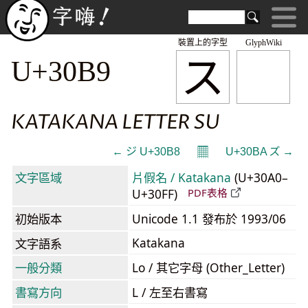
裝置上的字型
GlyphWiki
ス
U+30B9
KATAKANA LETTER SU
𝄜
← ジ U+30B8
U+30BA ズ →
文字區域
片假名 / Katakana
(U+30A0–
U+30FF)
PDF表格
初始版本
Unicode 1.1 發布於 1993/06
Katakana
文字語系
一般分類
Lo / 其它字母 (Other_Letter)
書寫方向
L / 左至右書寫