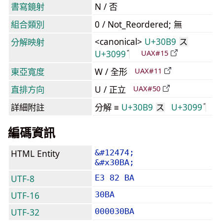
書寫鏡射
N / 否
組合類別
0 / Not_Reordered; 無
<canonical>
U+30B9
分解映射
ス
U+3099
UAX#15
東亞寬度
W / 全形
UAX#11
直排方向
U / 正立
UAX#50
詳細附註
分解 ≡
U+30B9
U+3099
ス
編碼資訊
HTML Entity
&#12474;
&#x30BA;
UTF-8
E3 82 BA
UTF-16
30BA
UTF-32
000030BA