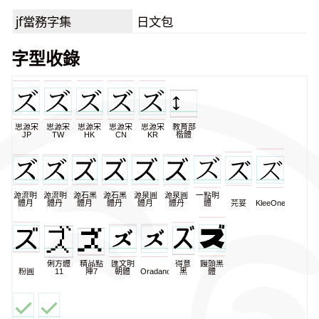
jf當務字集
日文包
字型收錄
思源宋
思源宋
思源宋
思源宋
思源宋
教育部
JP
TW
HK
CN
KR
楷體
源流明
源流明
源石黑
源石黑
源泉圓
源泉圓
一點明
體月
體丹
體月
體丹
體月
體丹
體
芫荽
KleeOne
俐方體
精品點
匯文明
得意
饅頭黑
粉圓
11
陣7
朝體
Oradano
黑
體