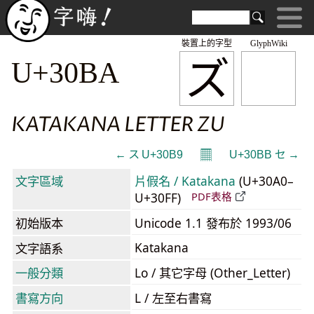
裝置上的字型
GlyphWiki
ズ
U+30BA
KATAKANA LETTER ZU
𝄜
← ス U+30B9
U+30BB セ →
文字區域
片假名 / Katakana
(U+30A0–
U+30FF)
PDF表格
初始版本
Unicode 1.1 發布於 1993/06
Katakana
文字語系
一般分類
Lo / 其它字母 (Other_Letter)
書寫方向
L / 左至右書寫