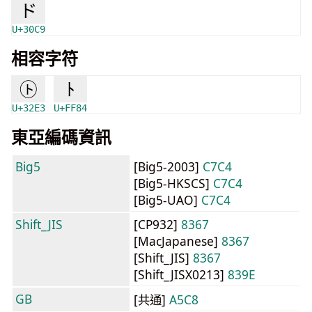
ド
U+30C9
相容字符
㋣
ﾄ
U+32E3
U+FF84
東亞編碼資訊
Big5
[Big5-2003]
C7C4
[Big5-HKSCS]
C7C4
[Big5-UAO]
C7C4
Shift_JIS
[CP932]
8367
[MacJapanese]
8367
[Shift_JIS]
8367
[Shift_JISX0213]
839E
GB
[共通]
A5C8