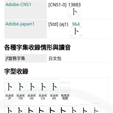
Adobe-CNS1
[CNS1-0]
13883
Adobe-Japan1
[Std] (aj1)
964
各種字集收錄情形與讀音
jf當務字集
日文包
字型收錄
思源宋
思源宋
思源宋
思源宋
思源宋
教育部
JP
TW
HK
CN
KR
楷體