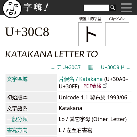
裝置上的字型
GlyphWiki
ト
U+30C8
KATAKANA LETTER TO
𝄜
← デ U+30C7
U+30C9 ド →
文字區域
片假名 / Katakana
(U+30A0–
U+30FF)
PDF表格
初始版本
Unicode 1.1 發布於 1993/06
Katakana
文字語系
一般分類
Lo / 其它字母 (Other_Letter)
書寫方向
L / 左至右書寫