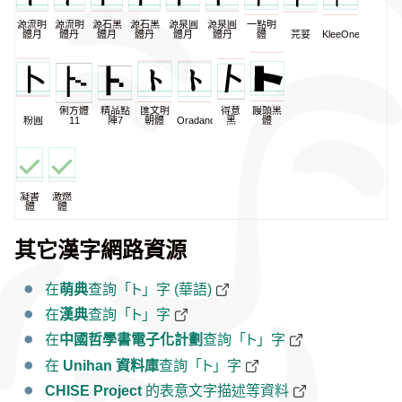
源流明
源流明
源石黑
源石黑
源泉圓
源泉圓
一點明
體月
體丹
體月
體丹
體月
體丹
體
芫荽
KleeOne
俐方體
精品點
匯文明
得意
饅頭黑
粉圓
11
陣7
朝體
Oradano
黑
體
凝書
激燃
體
體
其它漢字網路資源
在
萌典
查詢「ト」字 (華語)
在
漢典
查詢「ト」字
在
中國哲學書電子化計劃
查詢「ト」字
在
Unihan 資料庫
查詢「ト」字
CHISE Project
的表意文字描述等資料