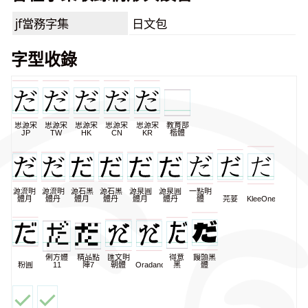
jf當務字集
日文包
字型收錄
思源宋
思源宋
思源宋
思源宋
思源宋
教育部
JP
TW
HK
CN
KR
楷體
源流明
源流明
源石黑
源石黑
源泉圓
源泉圓
一點明
體月
體丹
體月
體丹
體月
體丹
體
芫荽
KleeOne
俐方體
精品點
匯文明
得意
饅頭黑
粉圓
11
陣7
朝體
Oradano
黑
體