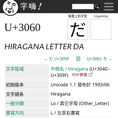
裝置上的字型
GlyphWiki
だ
U+3060
HIRAGANA LETTER DA
𝄜
← た U+305F
U+3061 ち →
文字區域
平假名 / Hiragana
(U+3040–
U+309F)
PDF表格
初始版本
Unicode 1.1 發布於 1993/06
Hiragana
文字語系
一般分類
Lo / 其它字母 (Other_Letter)
書寫方向
L / 左至右書寫