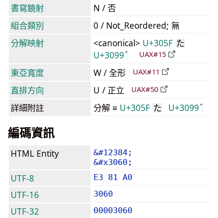
書寫鏡射
N / 否
組合類別
0 / Not_Reordered; 無
分解映射
<canonical>
U+305F
た
U+3099
UAX#15
東亞寬度
W / 全形
UAX#11
直排方向
U / 正立
UAX#50
詳細附註
分解 ≡
U+305F
U+3099
た
編碼資訊
HTML Entity
&#12384;
&#x3060;
UTF-8
E3 81 A0
UTF-16
3060
UTF-32
00003060