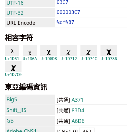
UTF-16
03C7
UTF-32
000003C7
URL Encode
%cf%87
相容字符
ᵡ
ᵪ
𝛘
𝜒
𝝌
𝞆
U+1D61
U+1D6A
U+1D6D8
U+1D712
U+1D74C
U+1D786
𝟀
U+1D7C0
東亞編碼資訊
Big5
[共通]
A371
Shift_JIS
[共通]
83D4
GB
[共通]
A6D6
Adobe-CNS1
[CNS1-0]
462