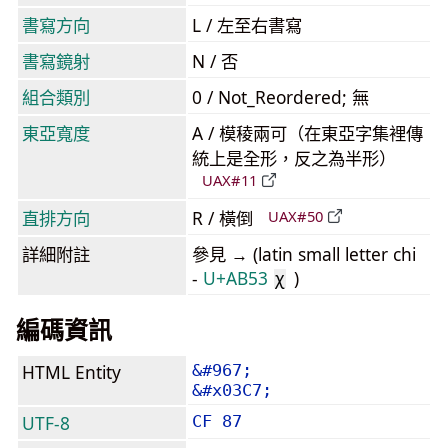
書寫方向
L / 左至右書寫
書寫鏡射
N / 否
組合類別
0 / Not_Reordered; 無
東亞寬度
A / 模稜兩可（在東亞字集裡傳
統上是全形，反之為半形）
UAX#11
直排方向
R / 橫倒
UAX#50
詳細附註
參見 → (latin small letter chi
-
U+AB53
)
ꭓ
編碼資訊
HTML Entity
&#967;
&#x03C7;
UTF-8
CF 87