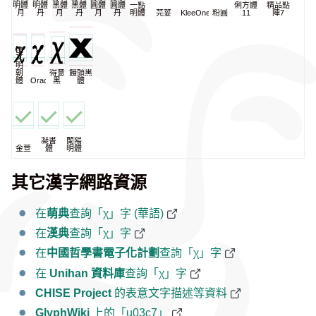
明體
明體
黑體
黑體
圓體
圓體
一點
俐方體
精品點
月
丹
月
丹
月
丹
明體
芫荽
KleeOne
粉圓
11
陣7
匯
文
明
朝
得意
饅頭黑
體
Oradano
黑
體
凝書
蘭陽
金萱
體
明體
其它漢字網路資源
在
萌典
查詢「χ」字 (華語)
在
漢典
查詢「χ」字
在
中國哲學書電子化計劃
查詢「χ」字
在
Unihan 資料庫
查詢「χ」字
CHISE Project
的表意文字描述等資料
GlyphWiki
上的「u03c7」