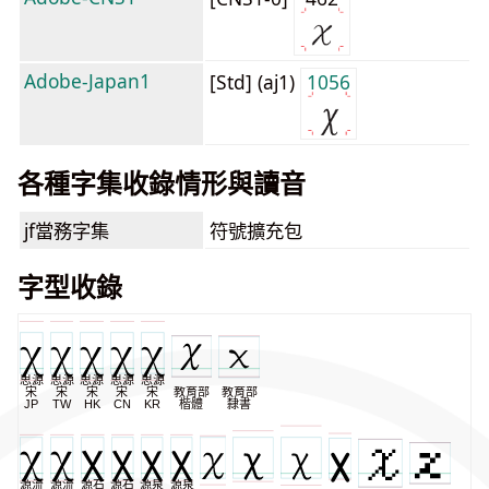
Adobe-Japan1
[Std] (aj1)
1056
各種字集收錄情形與讀音
jf當務字集
符號擴充包
字型收錄
思源
思源
思源
思源
思源
宋
宋
宋
宋
宋
教育部
教育部
JP
TW
HK
CN
KR
楷體
隸書
源流
源流
源石
源石
源泉
源泉