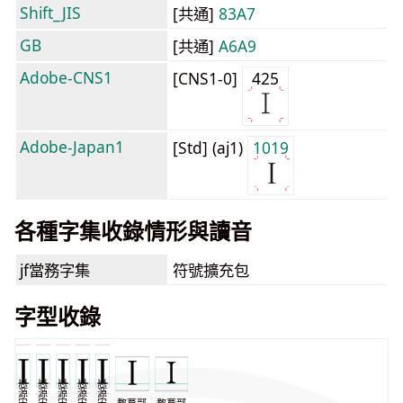
Shift_JIS
[共通]
83A7
GB
[共通]
A6A9
Adobe-CNS1
[CNS1-0]
425
Adobe-Japan1
[Std] (aj1)
1019
各種字集收錄情形與讀音
jf當務字集
符號擴充包
字型收錄
思
思
思
思
思
源
源
源
源
源