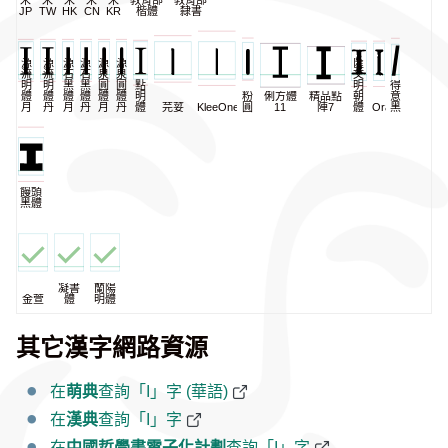
宋
宋
宋
宋
宋
教育部
教育部
JP
TW
HK
CN
KR
楷體
隸書
源
源
源
源
源
源
匯
流
流
石
石
泉
泉
一
文
明
明
黑
黑
圓
圓
點
明
得
體
體
體
體
體
體
明
粉
俐方體
精品點
朝
意
月
丹
月
丹
月
丹
體
芫荽
KleeOne
圓
11
陣7
體
Oradano
黑
饅頭
黑體
凝書
蘭陽
金萱
體
明體
其它漢字網路資源
在
萌典
查詢「Ι」字 (華語)
在
漢典
查詢「Ι」字
在
中國哲學書電子化計劃
查詢「Ι」字