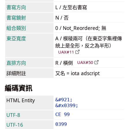
書寫方向
L / 左至右書寫
書寫鏡射
N / 否
組合類別
0 / Not_Reordered; 無
東亞寬度
A / 模稜兩可（在東亞字集裡傳
統上是全形，反之為半形）
UAX#11
直排方向
R / 橫倒
UAX#50
詳細附註
又名 = iota adscript
編碼資訊
HTML Entity
&#921;
&#x0399;
UTF-8
CE 99
UTF-16
0399