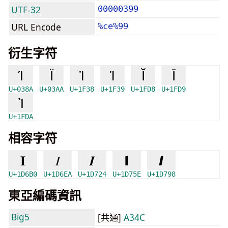
UTF-32
00000399
URL Encode
%ce%99
衍生字符
Ί
Ϊ
Ἰ
Ἱ
Ῐ
Ῑ
U+038A
U+03AA
U+1F38
U+1F39
U+1FD8
U+1FD9
Ὶ
U+1FDA
相容字符
𝚰
𝛪
𝜤
𝝞
𝞘
U+1D6B0
U+1D6EA
U+1D724
U+1D75E
U+1D798
東亞編碼資訊
Big5
[共通]
A34C