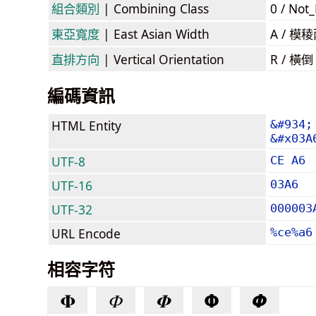
組合類別
| Combining Class
0 / Not
東亞寬度
| East Asian Width
A / 
直排方向
| Vertical Orientation
R / 橫
編碼資訊
HTML Entity
&#934;
&#x03A
UTF-8
CE A6
UTF-16
03A6
UTF-32
000003
URL Encode
%ce%a6
相容字符
𝚽
𝛷
𝜱
𝝫
𝞥