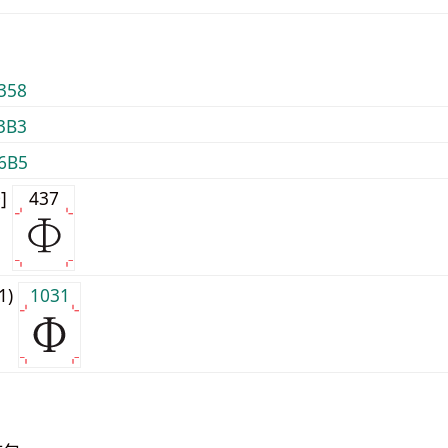
358
3B3
6B5
0]
437
j1)
1031