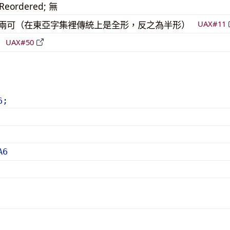
_Reordered; 無
模稜兩可（在東亞字集裡傳統上是全形，反之為半形）
UAX#11
倒
UAX#50
6;
A6