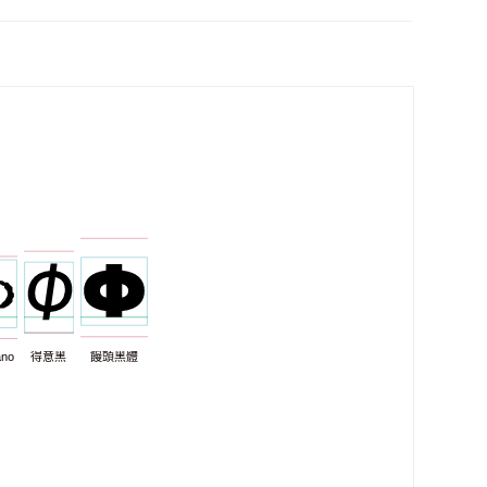
ano
得意黑
饅頭黑體