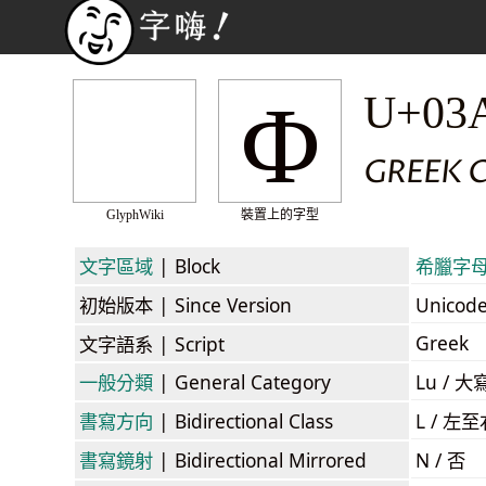
Φ
U+03
GREEK C
GlyphWiki
裝置上的字型
文字區域
| Block
希臘字母和
初始版本
| Since Version
Unicod
Greek
文字語系
| Script
一般分類
| General Category
Lu / 大
書寫方向
| Bidirectional Class
L / 左
書寫鏡射
| Bidirectional Mirrored
N / 否