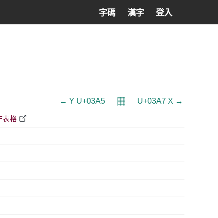
字碼
漢字
登入
𝄜
← Υ U+03A5
U+03A7 Χ →
DF表格