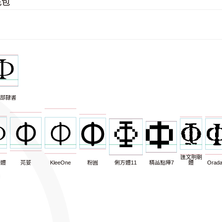
充包
部隸書
匯文明朝
明體
芫荽
KleeOne
粉圓
俐方體11
精品點陣7
體
Orad