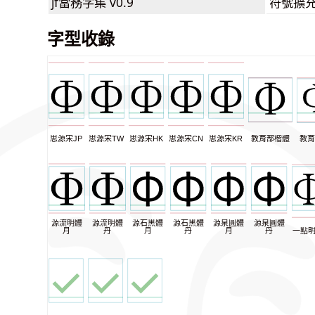
jf當務字集
v0.9
符號擴
字型收錄
思源宋JP
思源宋TW
思源宋HK
思源宋CN
思源宋KR
教育部楷體
教育
源流明體
源流明體
源石黑體
源石黑體
源泉圓體
源泉圓體
月
丹
月
丹
月
丹
一點