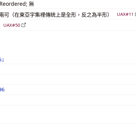
_Reordered; 無
模稜兩可（在東亞字集裡傳統上是全形，反之為半形）
UAX#11
倒
UAX#50
6;
96