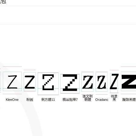
充包
匯文明
得意
KleeOne
粉圓
俐方體11
精品點陣7
朝體
Oradano
黑
饅頭黑體