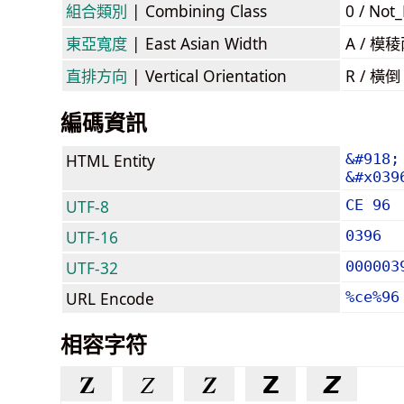
組合類別
| Combining Class
0 / Not
東亞寬度
| East Asian Width
A / 
直排方向
| Vertical Orientation
R / 橫
編碼資訊
HTML Entity
&#918;
&#x039
UTF-8
CE 96
UTF-16
0396
UTF-32
000003
URL Encode
%ce%96
相容字符
𝚭
𝛧
𝜡
𝝛
𝞕