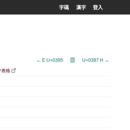
字碼
漢字
登入
𝄜
← Ε U+0395
U+0397 Η →
DF表格