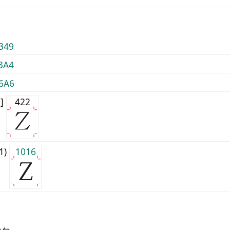
349
3A4
6A6
0]
422
j1)
1016