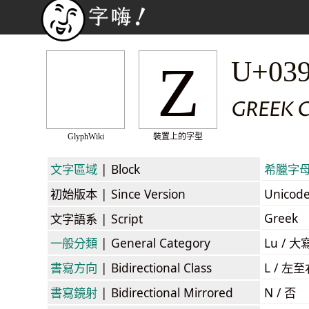
Ζ
U+03
GREEK C
GlyphWiki
裝置上的字型
文字區域
| Block
希臘字母和
初始版本
| Since Version
Unicod
Greek
文字語系
| Script
一般分類
| General Category
Lu / 大
書寫方向
| Bidirectional Class
L / 左
書寫鏡射
| Bidirectional Mirrored
N / 否