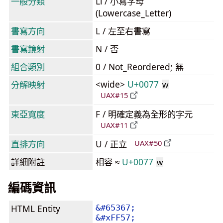
一般分類
Ll / 小寫字母
(Lowercase_Letter)
書寫方向
L / 左至右書寫
書寫鏡射
N / 否
組合類別
0 / Not_Reordered; 無
<wide>
U+0077
分解映射
w
UAX#15
東亞寬度
F / 明確定義為全形的字元
UAX#11
直排方向
U / 正立
UAX#50
詳細附註
相容 ≈
U+0077
w
編碼資訊
HTML Entity
&#65367;
&#xFF57;