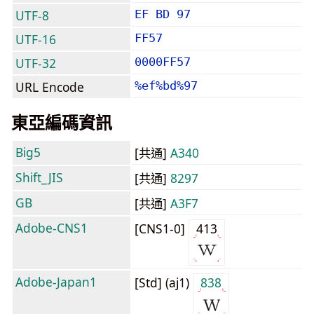
UTF-8
EF BD 97
UTF-16
FF57
UTF-32
0000FF57
URL Encode
%ef%bd%97
東亞編碼資訊
Big5
[共通]
A340
Shift_JIS
[共通]
8297
GB
[共通]
A3F7
Adobe-CNS1
[CNS1-0]
413
Adobe-Japan1
[Std] (aj1)
838