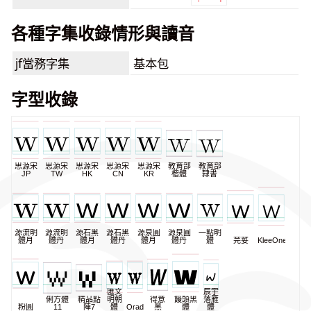
各種字集收錄情形與讀音
jf當務字集
基本包
字型收錄
思源宋
思源宋
思源宋
思源宋
思源宋
教育部
教育部
JP
TW
HK
CN
KR
楷體
隸書
源流明
源流明
源石黑
源石黑
源泉圓
源泉圓
一點明
體月
體丹
體月
體丹
體月
體丹
體
芫荽
KleeOne
匯文
辰宇
俐方體
精品點
明朝
得意
饅頭黑
落雁
粉圓
11
陣7
體
Oradano
黑
體
體