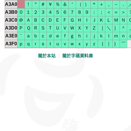
A3A0
！
＂
＃
￥
％
＆
＇
（
）
＊
＋
，
－
．
A3B0
０
１
２
３
４
５
６
７
８
９
：
；
＜
＝
＞
A3C0
＠
Ａ
Ｂ
Ｃ
Ｄ
Ｅ
Ｆ
Ｇ
Ｈ
Ｉ
Ｊ
Ｋ
Ｌ
Ｍ
Ｎ
A3D0
Ｐ
Ｑ
Ｒ
Ｓ
Ｔ
Ｕ
Ｖ
Ｗ
Ｘ
Ｙ
Ｚ
［
＼
］
＾
A3E0
｀
ａ
ｂ
ｃ
ｄ
ｅ
ｆ
ｇ
ｈ
ｉ
ｊ
ｋ
ｌ
ｍ
ｎ
A3F0
ｐ
ｑ
ｒ
ｓ
ｔ
ｕ
ｖ
ｗ
ｘ
ｙ
ｚ
｛
｜
｝
￣
關於本站
｜
關於字碼資料庫