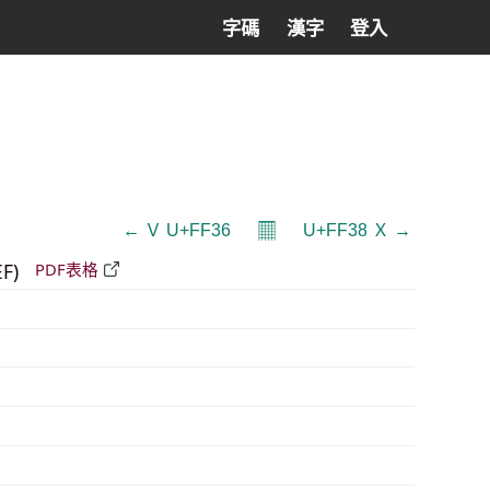
字碼
漢字
登入
𝄜
← Ｖ U+FF36
U+FF38 Ｘ →
EF)
PDF表格