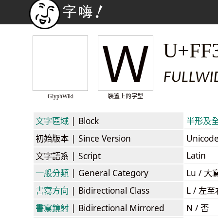
Ｗ
U+FF
FULLWID
GlyphWiki
裝置上的字型
文字區域
| Block
半形及全形字
初始版本
| Since Version
Unicod
Latin
文字語系
| Script
一般分類
| General Category
Lu / 大
書寫方向
| Bidirectional Class
L / 左
書寫鏡射
| Bidirectional Mirrored
N / 否