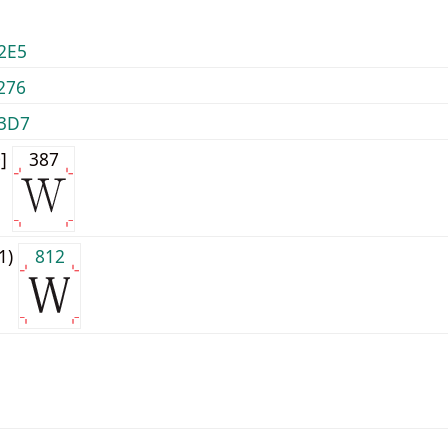
2E5
276
3D7
0]
387
j1)
812