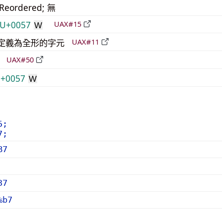
_Reordered; 無
U+0057
UAX#15
W
明確定義為全形的字元
UAX#11
立
UAX#50
+0057
W
5;
7;
B7
37
%b7