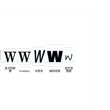
匯文明朝
辰宇落
7
體
Oradano
得意黑
饅頭黑體
雁體