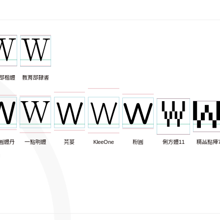
部楷體
教育部隸書
圓體丹
一點明體
芫荽
KleeOne
粉圓
俐方體11
精品點陣