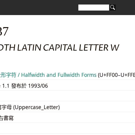
37
TH LATIN CAPITAL LETTER W
符 / Halfwidth and Fullwidth Forms
(U+FF00–U+FF
e 1.1 發布於 1993/06
寫字母 (Uppercase_Letter)
至右書寫