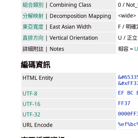
組合類別
| Combining Class
0 / Not
<wide>
分解映射
| Decomposition Mapping
東亞寬度
| East Asian Width
F / 
直排方向
| Vertical Orientation
U / 正
詳細附註
| Notes
相容 ≈
U
編碼資訊
HTML Entity
&#6533
&#xFF3
UTF-8
EF BC 
UTF-16
FF37
UTF-32
0000FF
URL Encode
%ef%bc