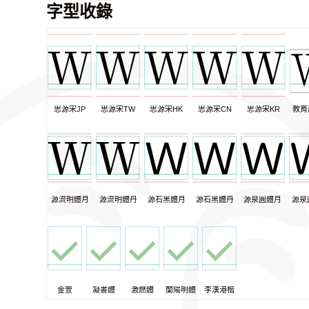
字型收錄
思源宋JP
思源宋TW
思源宋HK
思源宋CN
思源宋KR
教育
源流明體月
源流明體丹
源石黑體月
源石黑體丹
源泉圓體月
源泉
金萱
凝書體
激燃體
蘭陽明體
李漢港楷