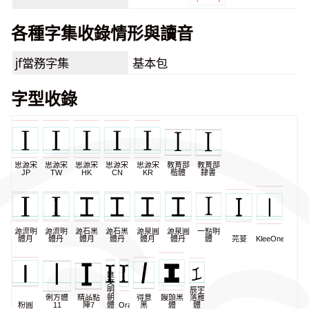
各種字集收錄情形與讀音
jf當務字集
基本包
字型收錄
思源宋
思源宋
思源宋
思源宋
思源宋
教育部
教育部
JP
TW
HK
CN
KR
楷體
隸書
源流明
源流明
源石黑
源石黑
源泉圓
源泉圓
一點明
體月
體丹
體月
體丹
體月
體丹
體
芫荽
KleeOne
匯
文
明
辰宇
俐方體
精品點
朝
得意
饅頭黑
落雁
粉圓
11
陣7
體
Oradano
黑
體
體