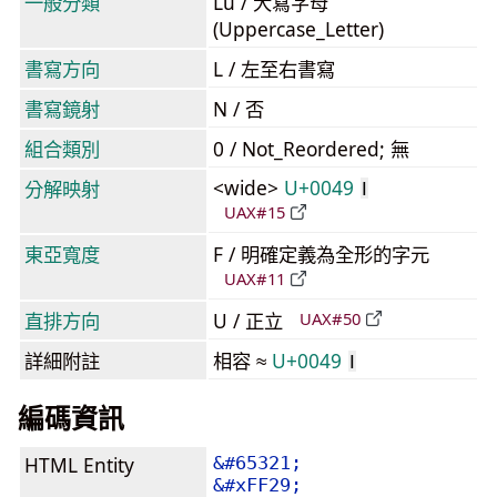
一般分類
Lu / 大寫字母
(Uppercase_Letter)
書寫方向
L / 左至右書寫
書寫鏡射
N / 否
組合類別
0 / Not_Reordered; 無
<wide>
U+0049
分解映射
I
UAX#15
東亞寬度
F / 明確定義為全形的字元
UAX#11
直排方向
U / 正立
UAX#50
詳細附註
相容 ≈
U+0049
I
編碼資訊
HTML Entity
&#65321;
&#xFF29;