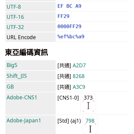
UTF-8
EF BC A9
UTF-16
FF29
UTF-32
0000FF29
URL Encode
%ef%bc%a9
東亞編碼資訊
Big5
[共通]
A2D7
Shift_JIS
[共通]
8268
GB
[共通]
A3C9
Adobe-CNS1
[CNS1-0]
373
Adobe-Japan1
[Std] (aj1)
798