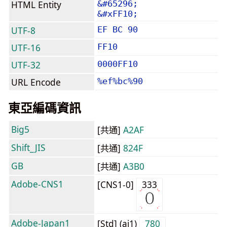
HTML Entity
&#65296;
&#xFF10;
UTF-8
EF BC 90
UTF-16
FF10
UTF-32
0000FF10
URL Encode
%ef%bc%90
東亞編碼資訊
Big5
[共通]
A2AF
Shift_JIS
[共通]
824F
GB
[共通]
A3B0
Adobe-CNS1
[CNS1-0]
333
Adobe-Japan1
[Std] (aj1)
780