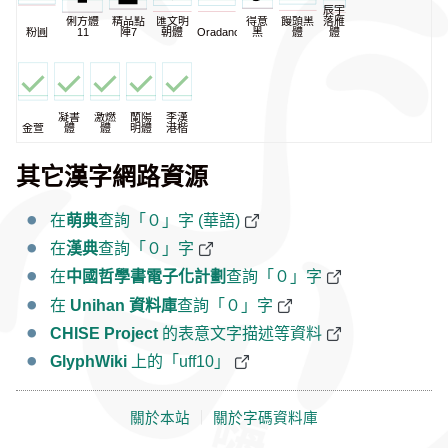
辰宇
俐方體
精品點
匯文明
得意
饅頭黑
落雁
粉圓
11
陣7
朝體
Oradano
黑
體
體
凝書
激燃
蘭陽
李漢
金萱
體
體
明體
港楷
其它漢字網路資源
在
萌典
查詢「０」字 (華語)
在
漢典
查詢「０」字
在
中國哲學書電子化計劃
查詢「０」字
在
Unihan 資料庫
查詢「０」字
CHISE Project
的表意文字描述等資料
GlyphWiki
上的「uff10」
關於本站
｜
關於字碼資料庫