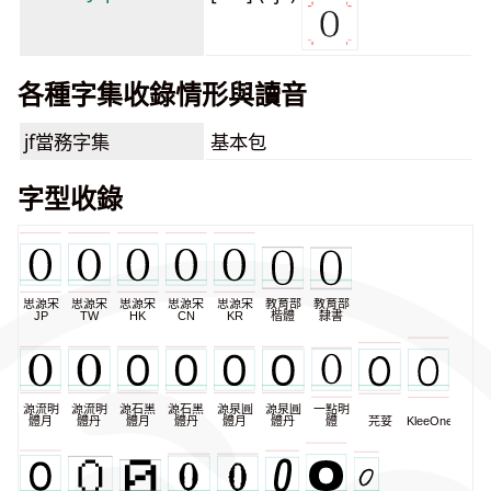
各種字集收錄情形與讀音
jf當務字集
基本包
字型收錄
思源宋
思源宋
思源宋
思源宋
思源宋
教育部
教育部
JP
TW
HK
CN
KR
楷體
隸書
源流明
源流明
源石黑
源石黑
源泉圓
源泉圓
一點明
體月
體丹
體月
體丹
體月
體丹
體
芫荽
KleeOne