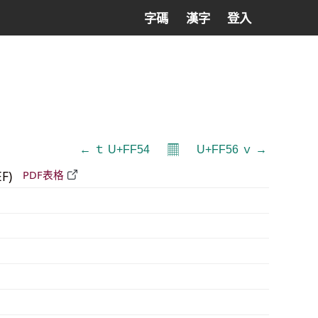
字碼
漢字
登入
𝄜
← ｔ U+FF54
U+FF56 ｖ →
EF)
PDF表格