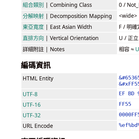
組合類別
| Combining Class
0 / Not
<wide>
分解映射
| Decomposition Mapping
東亞寬度
| East Asian Width
F / 
直排方向
| Vertical Orientation
U / 正
詳細附註
| Notes
相容 ≈
U
編碼資訊
HTML Entity
&#6536
&#xFF5
UTF-8
EF BD 
UTF-16
FF55
UTF-32
0000FF
URL Encode
%ef%bd