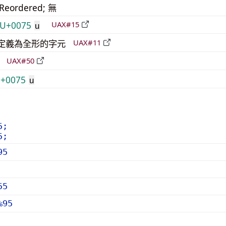
_Reordered; 無
U+0075
UAX#15
u
明確定義為全形的字元
UAX#11
立
UAX#50
+0075
u
5;
5;
95
55
%95