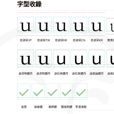
字型收錄
思源宋JP
思源宋TW
思源宋HK
思源宋CN
思源宋KR
教育
源流明體月
源流明體丹
源石黑體月
源石黑體丹
源泉圓體月
源泉
金萱
凝書體
激燃體
蘭陽明體
李漢港楷