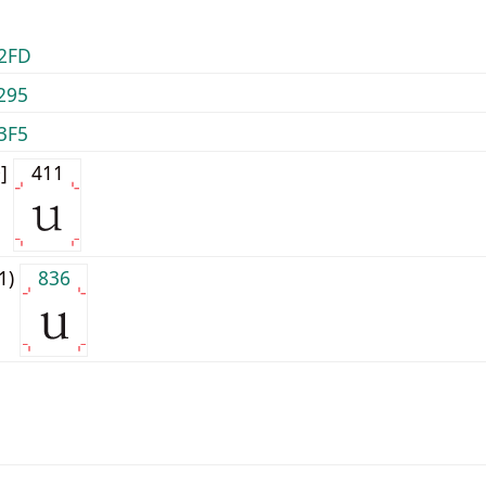
2FD
295
3F5
0]
411
j1)
836