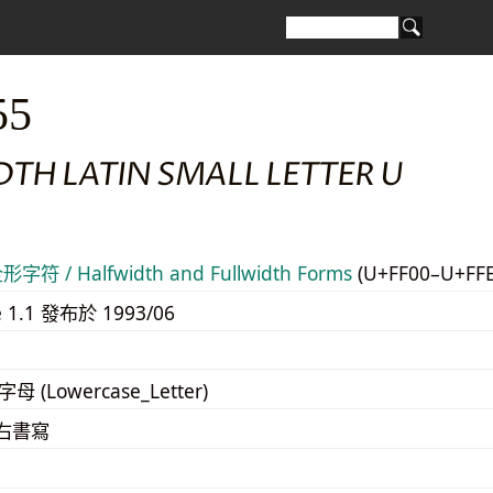
55
TH LATIN SMALL LETTER U
符 / Halfwidth and Fullwidth Forms
(U+FF00–U+FF
e 1.1 發布於 1993/06
字母 (Lowercase_Letter)
至右書寫