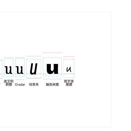
匯文明
辰宇落
7
朝體
Oradano
得意黑
饅頭黑體
雁體