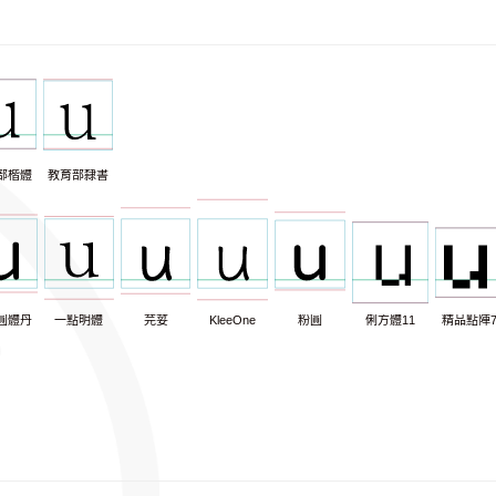
部楷體
教育部隸書
圓體丹
一點明體
芫荽
KleeOne
粉圓
俐方體11
精品點陣