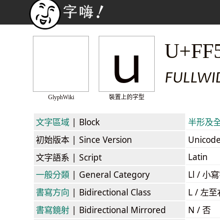
ｕ
U+FF
FULLWID
GlyphWiki
裝置上的字型
文字區域
| Block
半形及全形字
初始版本
| Since Version
Unicod
Latin
文字語系
| Script
一般分類
| General Category
Ll / 小寫
書寫方向
| Bidirectional Class
L / 左
書寫鏡射
| Bidirectional Mirrored
N / 否