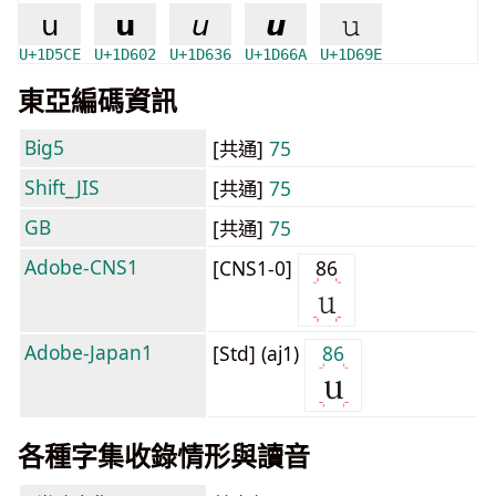
𝗎
𝘂
𝘶
𝙪
𝚞
U+1D5CE
U+1D602
U+1D636
U+1D66A
U+1D69E
東亞編碼資訊
Big5
[共通]
75
Shift_JIS
[共通]
75
GB
[共通]
75
Adobe-CNS1
[CNS1-0]
86
Adobe-Japan1
[Std] (aj1)
86
各種字集收錄情形與讀音