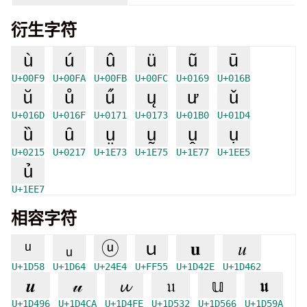
衍生字符
ù
ú
û
ü
ũ
ū
U+00F9
U+00FA
U+00FB
U+00FC
U+0169
U+016B
ŭ
ů
ű
ų
ư
ǔ
U+016D
U+016F
U+0171
U+0173
U+01B0
U+01D4
ȕ
ȗ
ṳ
ṵ
ṷ
ụ
U+0215
U+0217
U+1E73
U+1E75
U+1E77
U+1EE5
ủ
U+1EE7
相容字符
ᵘ
ᵤ
ⓤ
ｕ
𝐮
𝑢
U+1D58
U+1D64
U+24E4
U+FF55
U+1D42E
U+1D462
𝒖
𝓊
𝓾
𝔲
𝕦
𝖚
U+1D496
U+1D4CA
U+1D4FE
U+1D532
U+1D566
U+1D59A