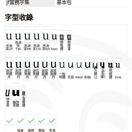
jf當務字集
基本包
字型收錄
教
教
育
育
思源
部
部
思源
宋
思源
思源
思源
楷
隸
宋JP
TW
宋HK
宋CN
宋KR
NomNaTong
體
書
匯
俐
精
文
源流
源流
源石
源石
源泉
源泉
方
品
明
明體
明體
黑體
黑體
圓體
圓體
一點
體
點
朝
月
丹
月
丹
月
丹
明體
芫荽
KleeOne
粉圓
11
陣7
體
Oradano
辰
宇
得
落
意
饅頭
雁
黑
黑體
體
凝書
激燃
蘭陽
李漢