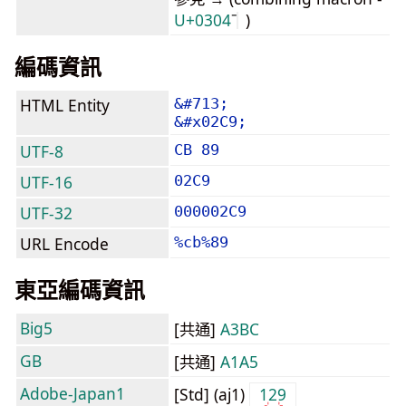
U+0304
)
編碼資訊
HTML Entity
&#713;
&#x02C9;
UTF-8
CB 89
UTF-16
02C9
UTF-32
000002C9
URL Encode
%cb%89
東亞編碼資訊
Big5
[共通]
A3BC
GB
[共通]
A1A5
Adobe-Japan1
[Std] (aj1)
129