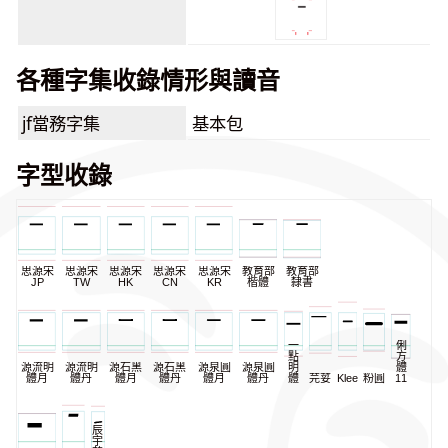
各種字集收錄情形與讀音
jf當務字集
基本包
字型收錄
思源宋
思源宋
思源宋
思源宋
思源宋
教育部
教育部
JP
TW
HK
CN
KR
楷體
隸書
一
俐
點
方
源流明
源流明
源石黑
源石黑
源泉圓
源泉圓
明
體
體月
體丹
體月
體丹
體月
體丹
體
芫荽
KleeOne
粉圓
11
辰
宇