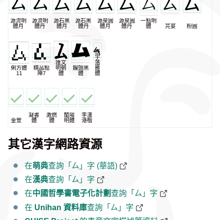
源流明
源流明
源石黑
源石黑
源泉圓
源泉圓
一點明
體月
體丹
體月
體丹
體月
體丹
體
芫荽
粉圓
辰
宇
匯文
落
俐方體
精品點
明朝
饅頭黑
雁
11
陣7
體
體
體
凝書
激燃
蘭陽
李漢
金萱
體
體
明體
港楷
其它漢字網路資源
在
萌典
查詢「ㄙ」字 (華語)
在
漢典
查詢「ㄙ」字
在
中國哲學書電子化計劃
查詢「ㄙ」字
在
Unihan 資料庫
查詢「ㄙ」字