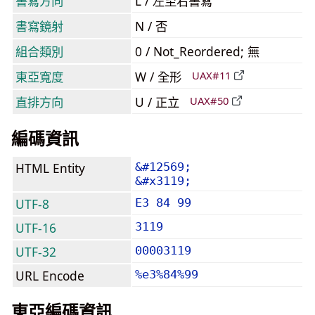
書寫方向
L / 左至右書寫
書寫鏡射
N / 否
組合類別
0 / Not_Reordered; 無
東亞寬度
W / 全形
UAX#11
直排方向
U / 正立
UAX#50
編碼資訊
HTML Entity
&#12569;
&#x3119;
UTF-8
E3 84 99
UTF-16
3119
UTF-32
00003119
URL Encode
%e3%84%99
東亞編碼資訊