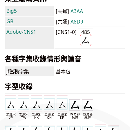
Big5
[共通]
A3AA
GB
[共通]
A8D9
Adobe-CNS1
[CNS1-0]
485
各種字集收錄情形與讀音
jf當務字集
基本包
字型收錄
思源宋
思源宋
思源宋
思源宋
思源宋
教育部
教育部
JP
TW
HK
CN
KR
楷體
隸書