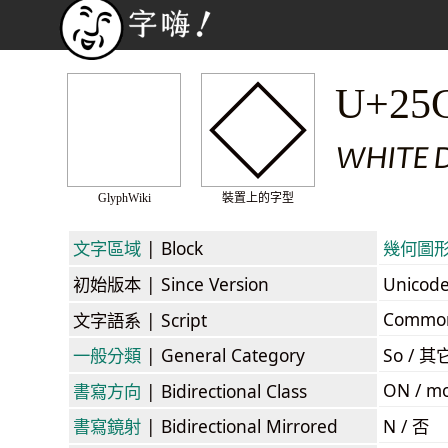
◇
U+25
WHITE 
GlyphWiki
裝置上的字型
文字區域
| Block
幾何圖形 /
初始版本
| Since Version
Unicod
Commo
文字語系
| Script
一般分類
| General Category
So / 其
ON / mo
書寫方向
| Bidirectional Class
書寫鏡射
| Bidirectional Mirrored
N / 否