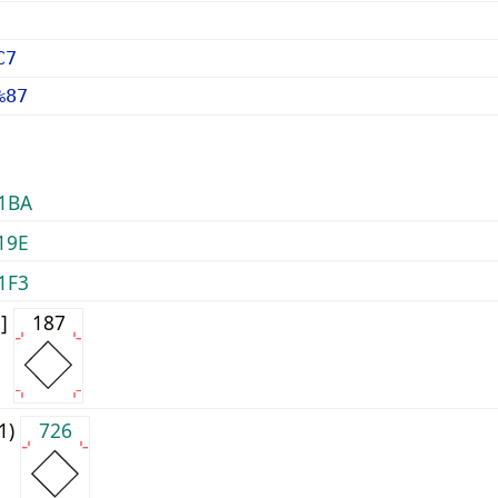
C7
%87
1BA
19E
1F3
0]
187
j1)
726