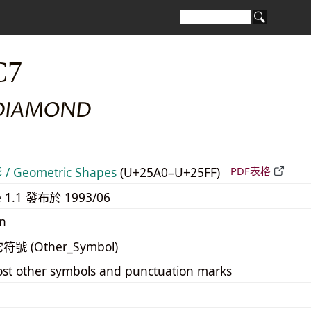
C7
DIAMOND
 Geometric Shapes
(U+25A0–U+25FF)
PDF表格
e 1.1 發布於 1993/06
n
它符號 (Other_Symbol)
st other symbols and punctuation marks