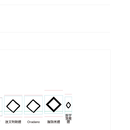
辰宇
落雁
7
匯文明朝體
Oradano
饅頭黑體
體