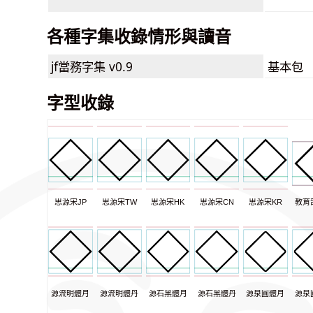
各種字集收錄情形與讀音
jf當務字集
v0.9
基本包
字型收錄
思源宋JP
思源宋TW
思源宋HK
思源宋CN
思源宋KR
教育
源流明體月
源流明體丹
源石黑體月
源石黑體丹
源泉圓體月
源泉