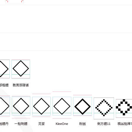
部楷體
教育部隸書
圓體丹
一點明體
芫荽
KleeOne
粉圓
俐方體11
精品點陣