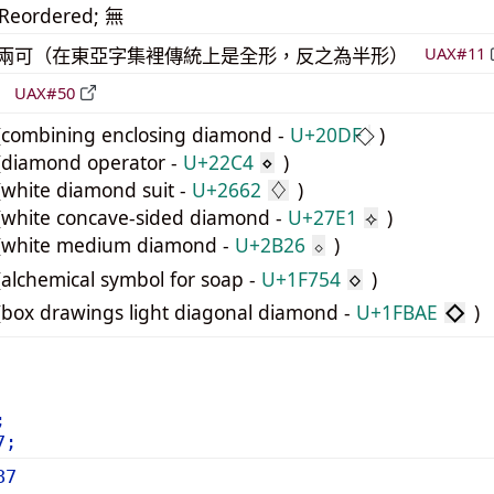
_Reordered; 無
模稜兩可（在東亞字集裡傳統上是全形，反之為半形）
UAX#11
立
UAX#50
combining enclosing diamond -
U+20DF
)
diamond operator -
U+22C4
)
⋄
hite diamond suit -
U+2662
)
♢
white concave-sided diamond -
U+27E1
)
⟡
white medium diamond -
U+2B26
)
⬦
lchemical symbol for soap -
U+1F754
)
🝔
ox drawings light diagonal diamond -
U+1FBAE
)
🮮
;
7;
87