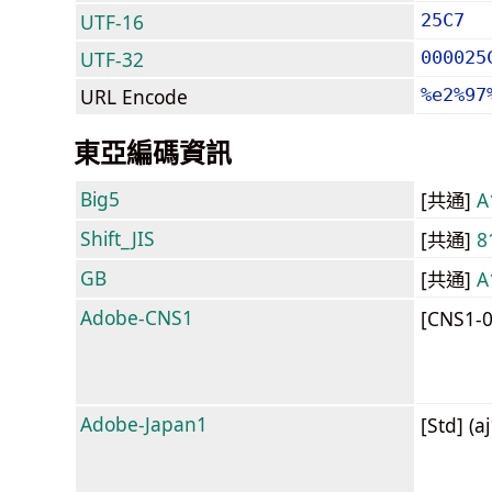
UTF-16
25C7
UTF-32
000025
URL Encode
%e2%97
東亞編碼資訊
Big5
[共通]
A
Shift_JIS
[共通]
8
GB
[共通]
A
Adobe-CNS1
[CNS1-
Adobe-Japan1
[Std] (a