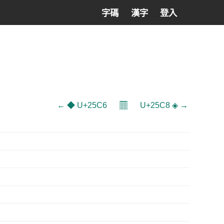
字碼
漢字
登入
𝄜
← ◆ U+25C6
U+25C8 ◈ →